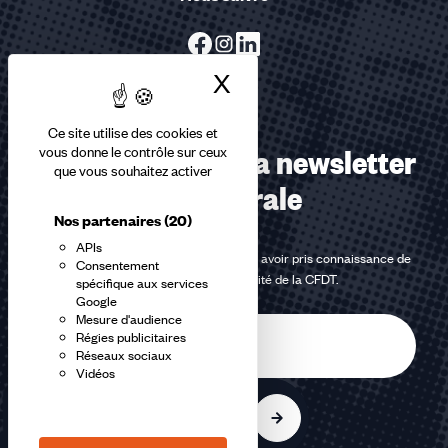
X
Masquer le bandea
Ce site utilise des cookies et
Abonnez-vous à la newsletter
vous donne le contrôle sur ceux
que vous souhaitez activer
confédérale
Nos partenaires
(20)
APIs
En m'inscrivant à la newsletter, j'affirme avoir pris connaissance de
Consentement
la
politique de confidentialité de la CFDT
.
spécifique aux services
Google
Mesure d'audience
E-
Régies publicitaires
mail
Réseaux sociaux
Vidéos
S'inscrire