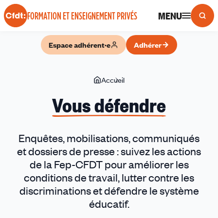
Panneau de gestion des cookies
MENU
FORMATION ET ENSEIGNEMENT PRIVÉS
Espace adhérent·e
Adhérer
Vous
Accueil
Vous
êtes
défendre
Vous défendre
ici
Enquêtes, mobilisations, communiqués
et dossiers de presse : suivez les actions
de la Fep-CFDT pour améliorer les
conditions de travail, lutter contre les
discriminations et défendre le système
éducatif.