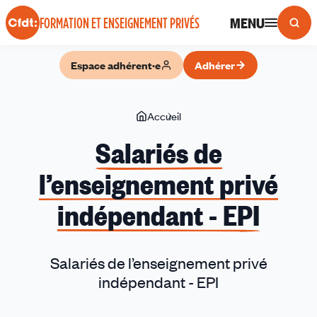
Panneau de gestion des cookies
MENU
FORMATION ET ENSEIGNEMENT PRIVÉS
Espace adhérent·e
Adhérer
Vous
Accueil
Salariés
êtes
de
Salariés de
ici
l’enseignement
l’enseignement privé
privé
indépendant
indépendant - EPI
-
EPI
Salariés de l’enseignement privé
indépendant - EPI