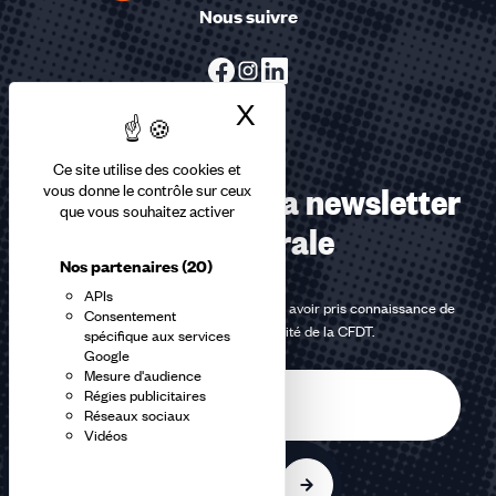
Nous suivre
X
Masquer le bandea
Ce site utilise des cookies et
Abonnez-vous à la newsletter
vous donne le contrôle sur ceux
que vous souhaitez activer
confédérale
Nos partenaires
(20)
APIs
En m'inscrivant à la newsletter, j'affirme avoir pris connaissance de
Consentement
la
politique de confidentialité de la CFDT
.
spécifique aux services
Google
Mesure d'audience
E-
Régies publicitaires
mail
Réseaux sociaux
Vidéos
S'inscrire