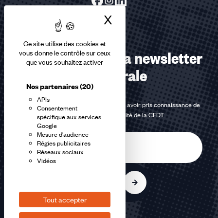
X
Masquer le bandea
Ce site utilise des cookies et
Abonnez-vous à la newsletter
vous donne le contrôle sur ceux
que vous souhaitez activer
confédérale
Nos partenaires
(20)
APIs
En m'inscrivant à la newsletter, j'affirme avoir pris connaissance de
Consentement
la
politique de confidentialité de la CFDT
.
spécifique aux services
Google
Mesure d'audience
E-
Régies publicitaires
mail
Réseaux sociaux
Vidéos
S'inscrire
Tout accepter