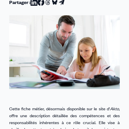
Partager :
Partager
Partager
Partager
Partager
Partager
sur
sur
sur
sur
par
Linkedin
Facebook
Threads
Bluesky
email
Cette fiche métier, désormais disponible sur le site d'
Akto
,
offre une description détaillée des compétences et des
responsabilités inhérentes à ce rôle crucial. Elle vise à