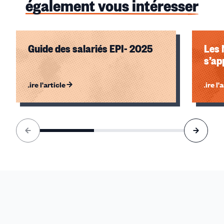
également vous intéresser
Guide des salariés EPI- 2025
Les 
s’ap
Lire l'article
Lire l'
Élément
1
sur
3
accessible