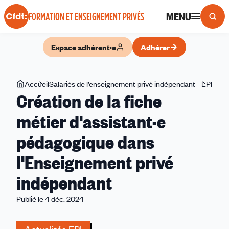
Panneau de gestion des cookies
MENU
FORMATION ET ENSEIGNEMENT PRIVÉS
Espace adhérent·e
Adhérer
Vous
Accueil
Salariés de l’enseignement privé indépendant - EPI
Créa
Création de la fiche
êtes
de
ici
la
métier d'assistant·e
fiche
pédagogique dans
méti
d'ass
l'Enseignement privé
péda
dans
indépendant
l'En
Publié le 4 déc. 2024
privé
indé