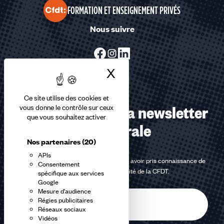
FORMATION ET ENSEIGNEMENT PRIVÉS
Nous suivre
X
Masquer le bandea
Ce site utilise des cookies et
Abonnez-vous à la newsletter
vous donne le contrôle sur ceux
que vous souhaitez activer
confédérale
Nos partenaires
(20)
APIs
En m'inscrivant à la newsletter, j'affirme avoir pris connaissance de
Consentement
la
politique de confidentialité de la CFDT
.
spécifique aux services
Google
Mesure d'audience
E-
Régies publicitaires
mail
Réseaux sociaux
Vidéos