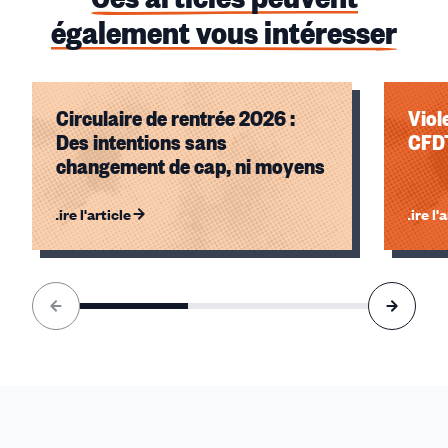
également vous intéresser
Circulaire de rentrée 2026 :
Viol
Des intentions sans
CFDT
changement de cap, ni moyens
Lire l'article
Lire l'
Élément
1
sur
3
accessible