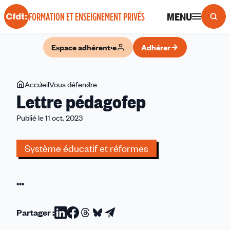
Panneau de gestion des cookies
MENU
FORMATION ET ENSEIGNEMENT PRIVÉS
Espace adhérent·e
Adhérer
Vous
Accueil
Vous défendre
Lettre
Lettre pédagofep
êtes
pédagofep
ici
Publié le 11 oct. 2023
Système éducatif et réformes
...
Partager :
Partager
Partager
Partager
Partager
Partager