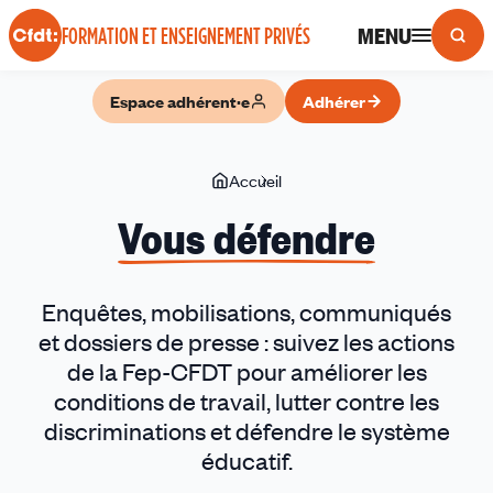
Panneau de gestion des cookies
MENU
FORMATION ET ENSEIGNEMENT PRIVÉS
Espace adhérent·e
Adhérer
Vous
Accueil
Vous
êtes
défendre
Vous défendre
ici
Enquêtes, mobilisations, communiqués
et dossiers de presse : suivez les actions
de la Fep-CFDT pour améliorer les
conditions de travail, lutter contre les
discriminations et défendre le système
éducatif.