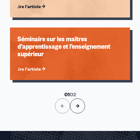
Lire l'article
Séminaire sur les maîtres
d’apprentissage et l’enseignement
supérieur
Lire l'article
01
02