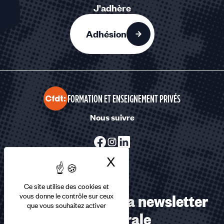
J'adhère
Adhésion
FORMATION ET ENSEIGNEMENT PRIVÉS
Nous suivre
X
Masquer le bandea
Ce site utilise des cookies et
Abonnez-vous à la newsletter
vous donne le contrôle sur ceux
que vous souhaitez activer
confédérale