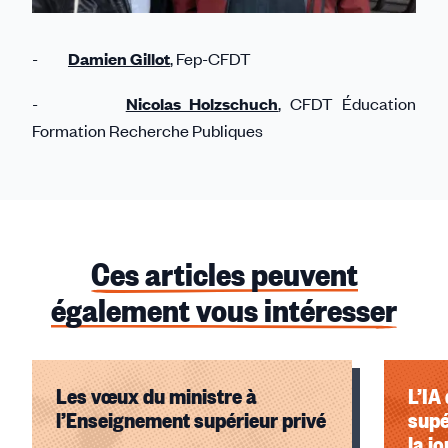
-
Damien Gillot
, Fep-CFDT
-
Nicolas Holzschuch
, CFDT Éducation
Formation Recherche Publiques
Ces articles peuvent
également vous intéresser
Les vœux du ministre à
L’IA
l’Enseignement supérieur privé
supé
la j