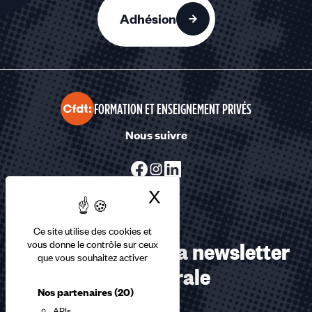
Adhésion
FORMATION ET ENSEIGNEMENT PRIVÉS
Nous suivre
X
Masquer le bandea
Ce site utilise des cookies et
Abonnez-vous à la newsletter
vous donne le contrôle sur ceux
que vous souhaitez activer
confédérale
Nos partenaires
(20)
APIs