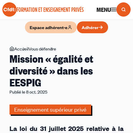
Panneau de gestion des cookies
MENU
FORMATION ET ENSEIGNEMENT PRIVÉS
Espace adhérent·e
Adhérer
Vous
Accueil
Vous défendre
Mission
Mission « égalité et
êtes
«
ici
égalité
diversité » dans les
et
EESPIG
diversité
»
Publié le 8 oct. 2025
dans
les
Enseignement supérieur privé
EESPIG
La loi du 31 juillet 2025 relative à la