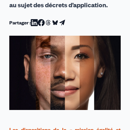
au sujet des décrets d’application.
Partager :
Partager
Partager
Partager
Partager
Partager
sur
sur
sur
sur
par
Linkedin
Facebook
Threads
Bluesky
email
Les dispositions de la « mission égalité et