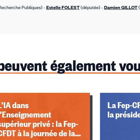
Recherche Publiques) -
Estelle FOLEST
(députée) -
Damien GILLOT
(
 peuvent également vou
L’IA dans
La Fep-C
l’Enseignement
la présid
supérieur privé : la Fep-
CFDT à la journée de la