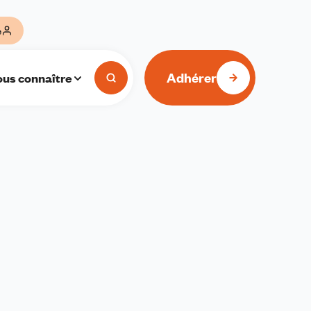
e
Adhérer
us connaître