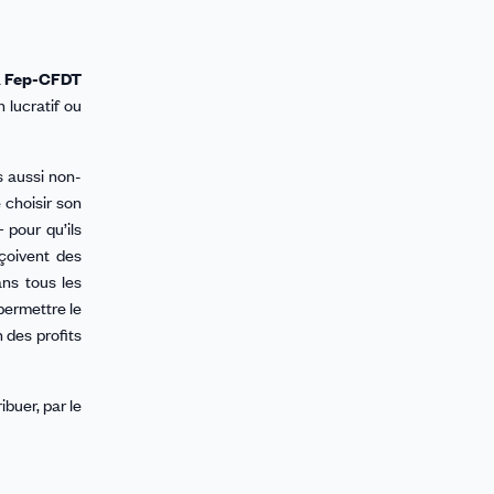
a
Fep-CFDT
n lucratif ou
s aussi non-
e choisir son
 pour qu’ils
eçoivent des
ans tous les
 permettre le
n des profits
buer, par le