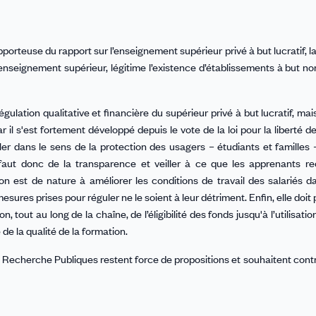
pporteuse du rapport sur l’enseignement supérieur privé à but lucratif, l
e l’enseignement supérieur, légitime l’existence d’établissements à but no
ulation qualitative et financière du supérieur privé à but lucratif, mai
ar il s'est fortement développé depuis le vote de la loi pour la liberté d
ler dans le sens de la protection des usagers – étudiants et familles –
 faut donc de la transparence et veiller à ce que les apprenants r
ion est de nature à améliorer les conditions de travail des salariés d
esures prises pour réguler ne le soient à leur détriment. Enfin, elle doit
on, tout au long de la chaîne, de l’éligibilité des fonds jusqu'à l’utilisatio
 de la qualité de la formation.
 Recherche Publiques restent force de propositions et souhaitent contri