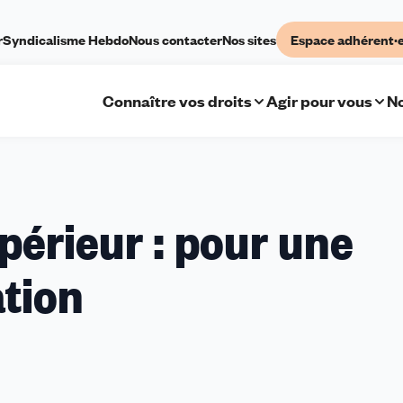
r
Syndicalisme Hebdo
Nous contacter
Nos sites
Espace adhérent·
Connaître vos droits
Agir pour vous
No
érieur : pour une
ation