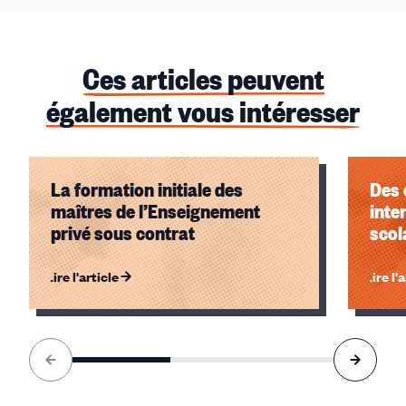
Ces articles peuvent
également vous intéresser
La formation initiale des
Des 
maîtres de l’Enseignement
inte
privé sous contrat
scol
Lire l'article
Lire l'
Élément