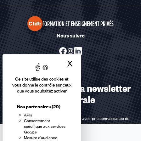
FORMATION ET ENSEIGNEMENT PRIVÉS
Nous suivre
X
Masquer le bandea
Ce site utilise des cookies et
Abonnez-vous à la newsletter
vous donne le contrôle sur ceux
que vous souhaitez activer
confédérale
Nos partenaires
(20)
APIs
En m'inscrivant à la newsletter, j'affirme avoir pris connaissance de
Consentement
la
politique de confidentialité de la CFDT
.
spécifique aux services
Google
Mesure d'audience
E-