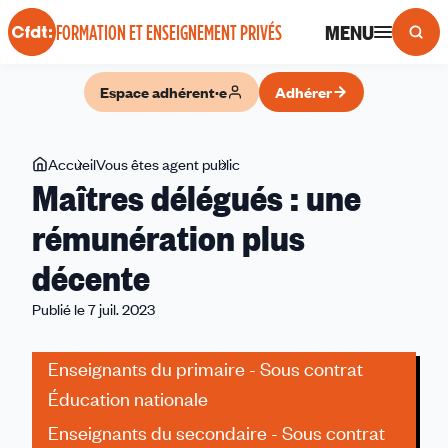
Panneau de gestion des cookies
MENU
FORMATION ET ENSEIGNEMENT PRIVÉS
Espace adhérent·e
Adhérer
Vous
Accueil
Vous êtes agent public
Maîtres
Maîtres délégués : une
êtes
délégués
ici
:
rémunération plus
une
décente
rémunération
plus
Publié le 7 juil. 2023
décente
Enseignants du primaire - Sous contrat
Éducation nationale
Enseignants du secondaire - Sous contrat