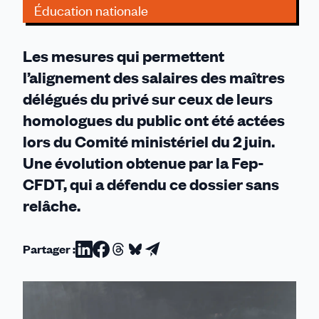
Éducation nationale
Les mesures qui permettent
l’alignement des salaires des maîtres
délégués du privé sur ceux de leurs
homologues du public ont été actées
lors du Comité ministériel du 2 juin.
Une évolution obtenue par la Fep-
CFDT, qui a défendu ce dossier sans
relâche.
Partager :
Partager
Partager
Partager
Partager
Partager
sur
sur
sur
sur
par
Linkedin
Facebook
Threads
Bluesky
email