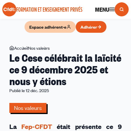
Panneau de gestion des cookies
MENU
FORMATION ET ENSEIGNEMENT PRIVÉS
Espace adhérent·e
Adhérer
Vous
Accueil
Nos valeurs
Le
Le Cese célébrait la laïcité
êtes
Cese
ici
célébrait
ce 9 décembre 2025 et
la
nous y étions
laïcité
ce
Publié le 12 déc. 2025
9
décembre
Nos valeurs
2025
et
nous
La
Fep-CFDT
était présente ce 9
y