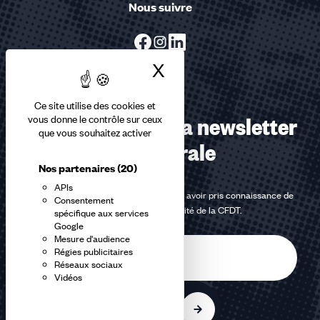
Nous suivre
X
Masquer le bandea
Ce site utilise des cookies et
Abonnez-vous à la newsletter
vous donne le contrôle sur ceux
que vous souhaitez activer
confédérale
Nos partenaires
(20)
APIs
En m'inscrivant à la newsletter, j'affirme avoir pris connaissance de
Consentement
la
politique de confidentialité de la CFDT
.
spécifique aux services
Google
Mesure d'audience
E-
Régies publicitaires
mail
Réseaux sociaux
Vidéos
S'inscrire