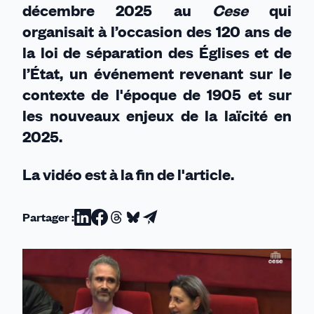
décembre 2025 au
Cese
qui
étions
organisait à l’occasion des 120 ans de
la loi de séparation des Églises et de
l’État, un événement revenant sur le
contexte de l'époque de 1905 et sur
les nouveaux enjeux de la laïcité en
2025.
La vidéo est à la fin de l'article.
Partager :
Partager
Partager
Partager
Partager
Partager
sur
sur
sur
sur
par
Linkedin
Facebook
Threads
Bluesky
email