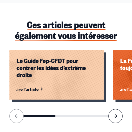
Ces articles peuvent
également vous intéresser
Le Guide Fep-CFDT pour
La F
contrer les idées d’extrême
touj
droite
Lire l'article
Lire l'
Élément