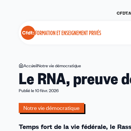
Panneau de gestion des cookies
CFDT.f
FORMATION ET ENSEIGNEMENT PRIVÉS
Vous
Accueil
Notre vie démocratique
Le
Le RNA, preuve d
êtes
RNA,
ici
preuve
de
Publié le 10 févr. 2026
vitalité
démocratique
Notre vie démocratique
Temps fort de la vie fédérale, le R