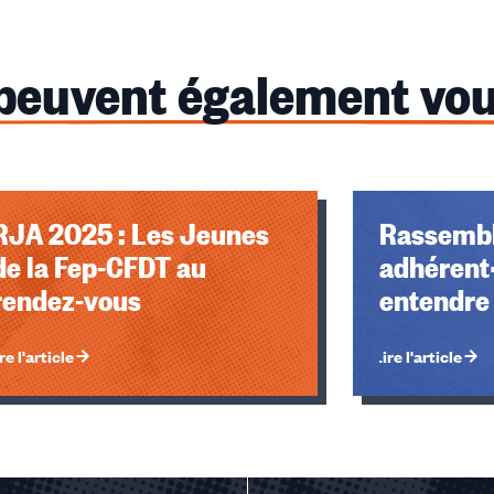
 peuvent également vou
RJA 2025 : Les Jeunes
Rassembl
de la Fep-CFDT au
adhérent·
rendez-vous
entendre 
re l'article
Lire l'article