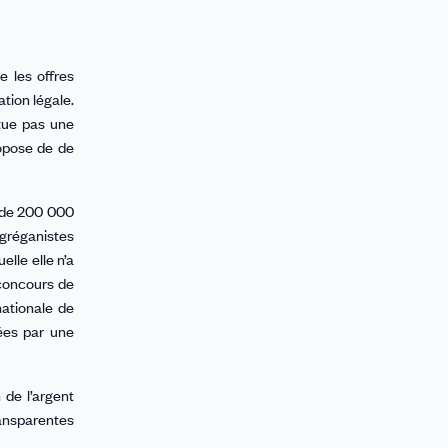
 les offres
ation légale.
itue pas une
ropose de de
s de 200 000
ngréganistes
lle elle n’a
 concours de
nationale de
sées par une
 de l’argent
ransparentes