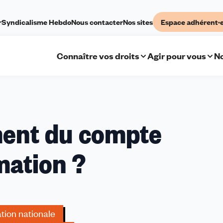
r
Syndicalisme Hebdo
Nous contacter
Nos sites
Espace adhérent·
Connaître vos droits
Agir pour vous
No
ment du compte
mation ?
tion nationale