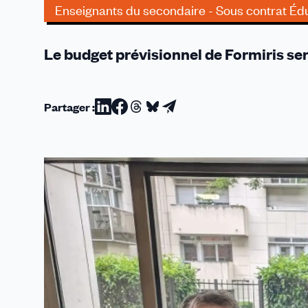
Enseignants du secondaire - Sous contrat Édu
Le budget prévisionnel de Formiris se
Partager :
Partager
Partager
Partager
Partager
Partager
sur
sur
sur
sur
par
Linkedin
Facebook
Threads
Bluesky
email