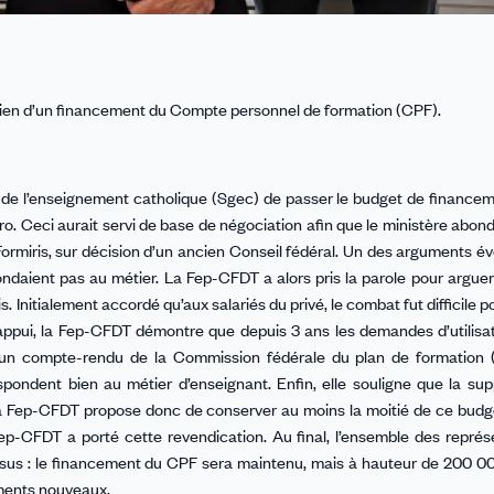
tien d’un financement du Compte personnel de formation (CPF).
éral de l’enseignement catholique (Sgec) de passer le budget de financ
o. Ceci aurait servi de base de négociation afin que le ministère abo
 Formiris, sur décision d’un ancien Conseil fédéral. Un des arguments é
ondaient pas au métier. La Fep-CFDT a alors pris la parole pour argue
. Initialement accordé qu’aux salariés du privé, le combat fut difficile p
à l’appui, la Fep-CFDT démontre que depuis 3 ans les demandes d’utilis
 un compte-rendu de la Commission fédérale du plan de formation (
ondent bien au métier d’enseignant. Enfin, elle souligne que la sup
 La Fep-CFDT propose donc de conserver au moins la moitié de ce budg
p-CFDT a porté cette revendication. Au final, l’ensemble des repré
nsus : le financement du CPF sera maintenu, mais à hauteur de 200 0
uments nouveaux.