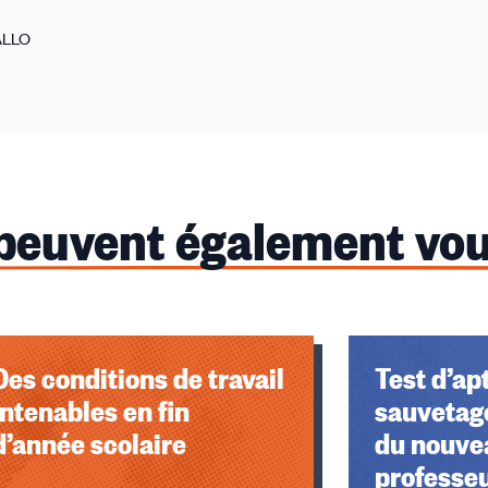
IALLO
 peuvent également vou
Des conditions de travail
Test d’ap
intenables en fin
sauvetage
d’année scolaire
du nouve
professe