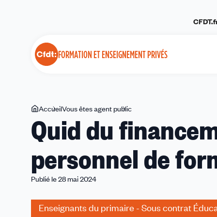
Panneau de gestion des cookies
CFDT.f
FORMATION ET ENSEIGNEMENT PRIVÉS
Vous
Accueil
Vous êtes agent public
Quid
Quid du finance
êtes
du
ici
financement
personnel de for
du
compte
personnel
Publié le 28 mai 2024
de
formation
Enseignants du primaire - Sous contrat Éduca
?