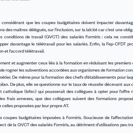
 considérant que les coupes budgétaires doivent impacter davantage
ns des maîtres délégués, sur l’inclusion, sur la laïcité car c’est une oblig
des conditions de travail (QVCT) des salariés Formiris : cela ne const
pper davantage le télétravail pour les salariés. Enfin, la Fep-CFDT p
 et l’accord télétravail.
ement et augmenter ceux liés à la formation en réduisant les premier
é de rogner les subventions accordées aux organismes de formation co
étier. De même pour la formation des chefs d’établissements pour laque
 bilan. De plus, elle se questionne sur le taux de réussite décevant aux
 catholique (Isfec) qui pousserait des collègues à opter pour l’offre 
ire les frais annexes, que des collègues suivent des formations propo
e celles proposées par leur propre AT.
 coupes budgétaires imposées à Formiris. Soucieuse de l’affectation
pect de la QVCT des salariés Formiris, au détriment d’utilisations peu t