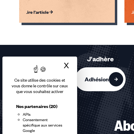
Lire l'article
Li
Éléments
1,
2,
3
sur
J'adhère
3
X
Masquer le bandea
accessibles
Adhésion
Ce site utilise des cookies et
vous donne le contrôle sur ceux
que vous souhaitez activer
Nos partenaires
(20)
APIs
Consentement
Abo
spécifique aux services
Google