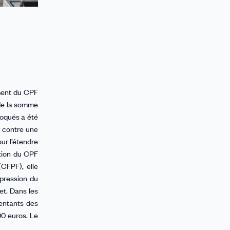
ement du CPF
nde la somme
voqués a été
r contre une
our l’étendre
ation du CPF
CFPF), elle
pression du
et. Dans les
sentants des
00 euros. Le