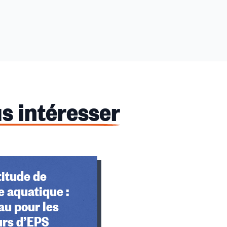
s intéresser
titude de
 aquatique :
au pour les
urs d’EPS