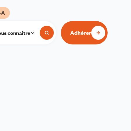
e
Adhérer
us connaître