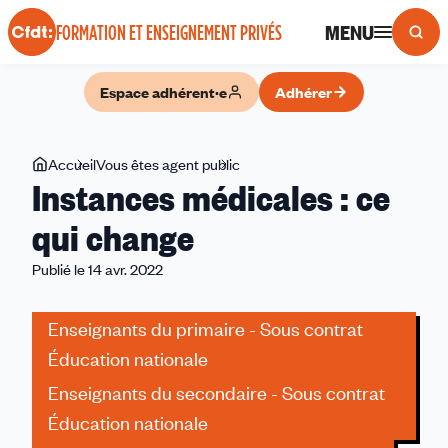
Panneau de gestion des cookies
MENU
FORMATION ET ENSEIGNEMENT PRIVÉS
Espace adhérent·e
Adhérer
Vous
Accueil
Vous êtes agent public
Instances
Instances médicales : ce
êtes
médicales :
ici
ce
qui change
qui
Publié le 14 avr. 2022
change
Enseignants du primaire - Sous contrat
Éducation nationale
Enseignants du secondaire - Sous contrat
Éducation nationale