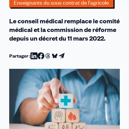
Enseignants du sous contrat de l’agricole
Le conseil médical remplace le comité
médical et la commission de réforme
depuis un décret du 11 mars 2022.
Partager :
Partager
Partager
Partager
Partager
Partager
sur
sur
sur
sur
par
Linkedin
Facebook
Threads
Bluesky
email