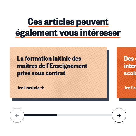
Ces articles peuvent
également vous intéresser
La formation initiale des
Des 
maîtres de l’Enseignement
inte
privé sous contrat
scol
Lire l'article
Lire l'
Élément
1