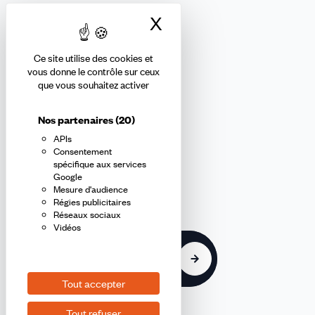
X
Masquer le bandea
Ce site utilise des cookies et
Abonnez-vous à la newsletter
vous donne le contrôle sur ceux
que vous souhaitez activer
confédérale
Nos partenaires
(20)
APIs
En m'inscrivant à la newsletter, j'affirme avoir pris connaissance de
Consentement
la
politique de confidentialité de la CFDT
.
spécifique aux services
Google
Mesure d'audience
E-
Régies publicitaires
mail
Réseaux sociaux
Vidéos
S'inscrire
Tout accepter
Tout refuser