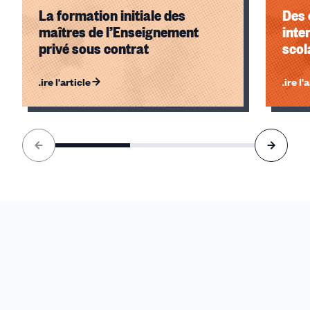
La formation initiale des
Des 
maîtres de l’Enseignement
inte
privé sous contrat
scol
Lire l'article
Lire l'
Élément
1
sur
3
accessible