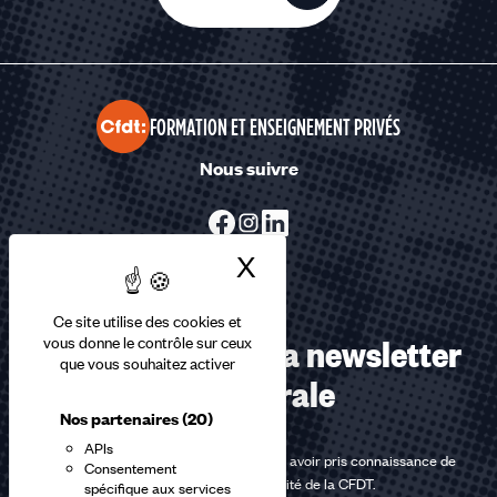
FORMATION ET ENSEIGNEMENT PRIVÉS
Nous suivre
X
Masquer le bandea
Ce site utilise des cookies et
Abonnez-vous à la newsletter
vous donne le contrôle sur ceux
que vous souhaitez activer
confédérale
Nos partenaires
(20)
APIs
En m'inscrivant à la newsletter, j'affirme avoir pris connaissance de
Consentement
la
politique de confidentialité de la CFDT
.
spécifique aux services