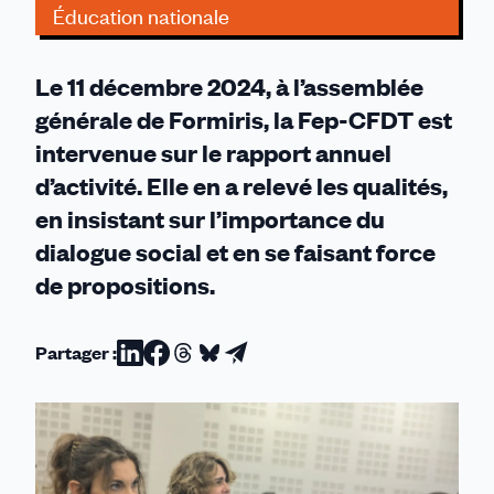
Éducation nationale
Le 11 décembre 2024, à l’assemblée
générale de Formiris, la Fep-CFDT est
intervenue sur le rapport annuel
d’activité. Elle en a relevé les qualités,
en insistant sur l’importance du
dialogue social et en se faisant force
de propositions.
Partager :
Partager
Partager
Partager
Partager
Partager
sur
sur
sur
sur
par
Linkedin
Facebook
Threads
Bluesky
email