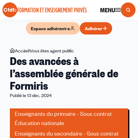
Panneau de gestion des cookies
MENU
FORMATION ET ENSEIGNEMENT PRIVÉS
Espace adhérent·e
Adhérer
Vous
Accueil
Vous êtes agent public
Des
Des avancées à
êtes
avancées
ici
à
l’assemblée générale de
l’assemblée
Formiris
générale
de
Publié le 13 déc. 2024
Formiris
Enseignants du primaire - Sous contrat
Éducation nationale
Enseignants du secondaire - Sous contrat