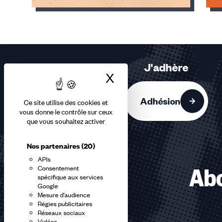
Éléments
1,
2,
3
sur
J'adhère
3
X
Masquer le bandea
accessibles
Adhésion
Ce site utilise des cookies et
vous donne le contrôle sur ceux
que vous souhaitez activer
Nos partenaires
(20)
APIs
Consentement
Abo
spécifique aux services
Google
Mesure d'audience
Régies publicitaires
Réseaux sociaux
Vidéos