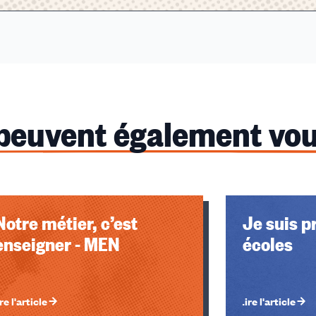
 peuvent également vou
Notre métier, c’est
Je suis p
enseigner - MEN
écoles
re l'article
Lire l'article