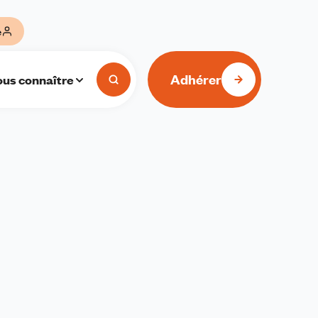
e
Adhérer
us connaître