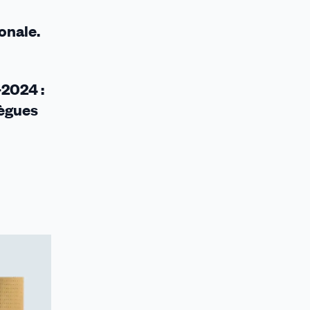
onale.
-2024 :
lègues