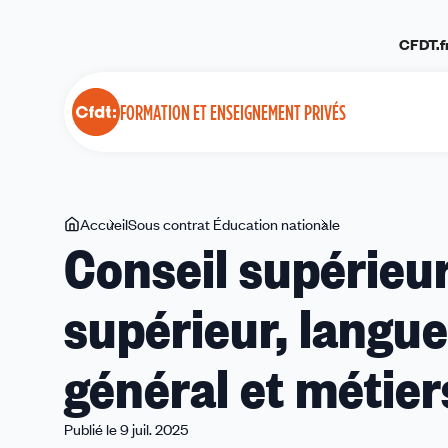
Panneau de gestion des cookies
CFDT.f
FORMATION ET ENSEIGNEMENT PRIVÉS
Vous
Accueil
Sous contrat Éducation nationale
Conseil
Conseil supérieur
êtes
supérieur
ici
de
supérieur, langue
l’éducation
:
supérieur,
général et métier
langues
régionales,
concours
Publié le 9 juil. 2025