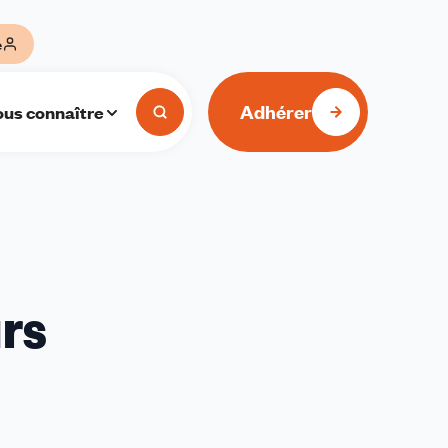
e
Adhérer
us connaître
urs