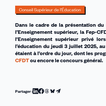
général
et
Conseil Supérieur de l'Éducation
métiers
d’arts
Dans le cadre de la présentation du 
l’Enseignement supérieur, la Fep-C
l'Enseignement supérieur privé lor
l’éducation du jeudi 3 juillet 2025, a
étaient à l’ordre du jour, dont les p
CFDT
ou encore le concours général.
Partager :
Partager
Partager
Partager
Partager
Partager
sur
sur
sur
sur
par