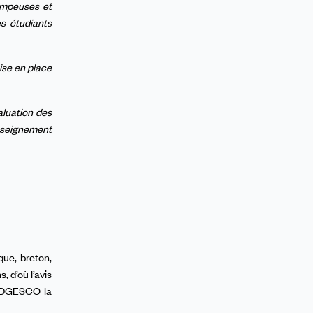
rompeuses et
es étudiants
ise en place
valuation des
enseignement
que, breton,
, d’où l’avis
a DGESCO la