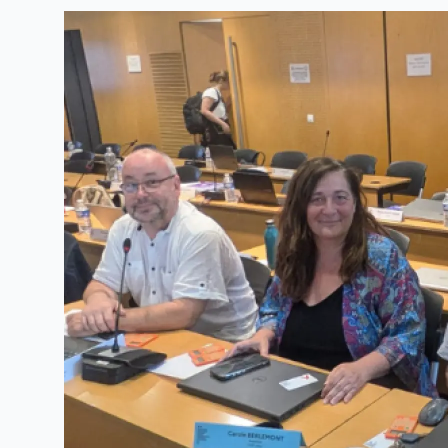
Linkedin
Facebook
Threads
Bluesky
email