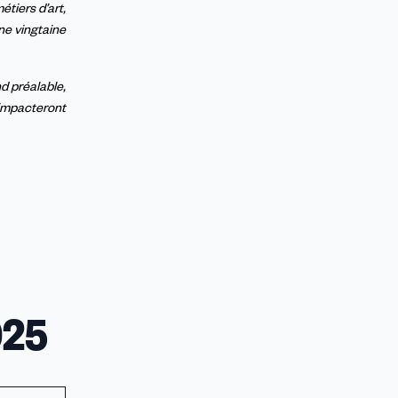
tiers d’art,
ne vingtaine
d préalable,
 impacteront
025