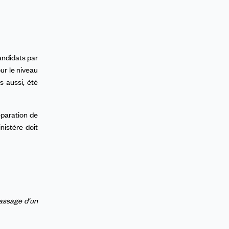
andidats par
our le niveau
s aussi, été
éparation de
nistère doit
passage d’un