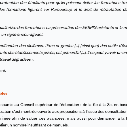
 protection des étudiants pour qu’ils puissent éviter les formations t
es formations figurent sur Parcoursup et le droit de rétractation d
 qualitative des formations. La préservation des EESPIG existants et la m
t un signe encourageant.
arification des diplômes, titres et grades […] [ainsi que] des outils d’é
s des établissements privés, est primordial […]. Il ne peut y avoir un 
 travail dégradées
».
oré.
bles
umis au Conseil supérieur de l’éducation : de la 6e à la 3e, en bas
tration s’est montrée ouverte aux propositions à l’issue des consultations
primée afin de saluer ces avancées, mais aussi pour demander à l
lier un nombre insuffisant de manuels.