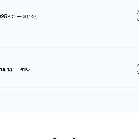
025
PDF — 307Ko
ts
PDF — 41Ko