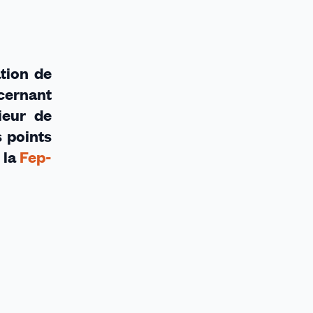
ation de
cernant
ieur de
s points
 la
Fep-