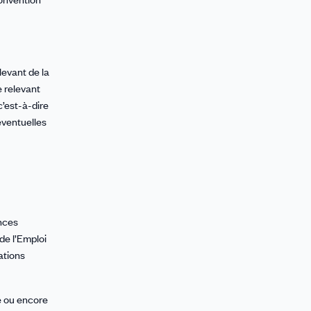
levant de la
 relevant
 c’est-à-dire
éventuelles
ences
 de l’Emploi
ations
e ou encore