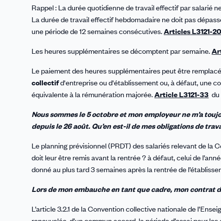
Rappel : La durée quotidienne de travail effectif par salarié 
La durée de travail effectif
hebdomadaire ne doit pas dépass
une période de 12 semaines consécutives.
Articles L3121-2
Les heures supplémentaires se décomptent par semaine.
Ar
Le paiement des heures supplémentaires peut être remplacé, e
collectif
d'entreprise ou d'établissement ou, à défaut, une co
équivalente à la rémunération majorée.
Article L3121-33
du 
Nous sommes le 5 octobre et mon employeur ne m’a toujour
depuis le 26 août. Qu’en est-il de mes obligations de travai
Le planning prévisionnel (PRDT) des salariés relevant de la 
doit leur être remis avant la rentrée ? à défaut, celui de l’ann
donné au plus tard 3 semaines après la rentrée de l’établisse
Lors de mon embauche en tant que cadre, mon contrat de t
L’article 3.2.1 de la Convention collective nationale de l’Ens
renouvelée, d’un commun accord, la période d’essai pour les 