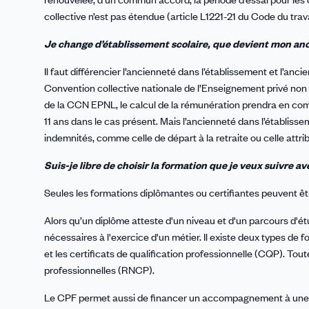
collective n’est pas étendue (article L1221-21 du Code du trava
Je change d’établissement scolaire, que devient mon ancie
Il faut différencier l’ancienneté dans l’établissement et l’an
Convention collective nationale de l’Enseignement privé non
de la CCN EPNL, le calcul de la rémunération prendra en comp
11 ans dans le cas présent. Mais l’ancienneté dans l’établiss
indemnités, comme celle de départ à la retraite ou celle attri
Suis-je libre de choisir la formation que je veux suivre
Seules les formations diplômantes ou certifiantes peuvent êt
Alors qu’un diplôme atteste d'un niveau et d'un parcours d'ét
nécessaires à l'exercice d'un métier. Il existe deux types de fo
et les certificats de qualification professionnelle (CQP). Tou
professionnelles (RNCP).
Le CPF permet aussi de financer un accompagnement à un