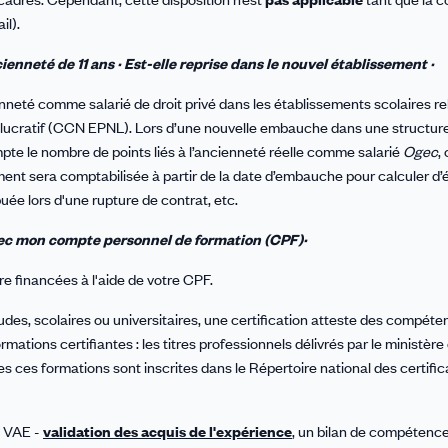
il).
nneté de 11 ans · Est-elle reprise dans le nouvel établissement ·
cienneté comme salarié de droit privé dans les établissements scolaires re
 lucratif (CCN EPNL). Lors d’une nouvelle embauche dans une structure
te le nombre de points liés à l’ancienneté réelle comme salarié
Ogec
,
ement sera comptabilisée à partir de la date d’embauche pour calculer d’
buée lors d'une rupture de contrat, etc.
 avec mon compte personnel de formation (CPF)·
re financées à l'aide de votre CPF.
udes, scolaires ou universitaires, une certification atteste des compét
rmations certifiantes : les titres professionnels délivrés par le ministère
tes ces formations sont inscrites dans le Répertoire national des certific
e VAE -
validation des acquis de l'expérience
, un bilan de compétenc