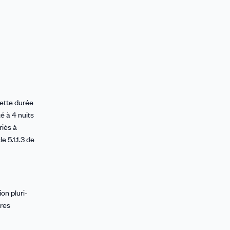
cette durée
té à 4 nuits
riés à
 5.1.1.3 de
on pluri-
ures