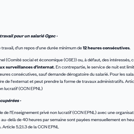
ravail pour un salarié Ogec ·
e travail, d’un repos d’une durée minimum de
12 heures consécutives
.
nel (Comité social et économique (CSE)) ou, à défaut, des intéressés, 
ux surveillances d'internat
. En contrepartie, le service de nuit est limi
ures consécutives, sauf demande dérogatoire du salarié. Pour les sala
 de l'externat et peut prendre la forme de travaux administratifs. Article
non lucratif (CCN EPNL)
cupérées ·
ale de l’Enseignement privé non lucratif (CCN EPNL) avec une organisati
es au-delà de 40 heures par semaine sont payées mensuellement en he
. Article 5.2.1.3 de la CCN EPNL