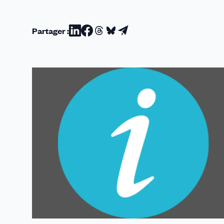
Partager :
Partager
Partager
Partager
Partager
Partager
sur
sur
sur
sur
par
Linkedin
Facebook
Threads
Bluesky
email