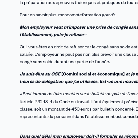
la préparation aux épreuves théoriques et pratiques
de toute
Pour en savoir plus moncompteformation.gouv.fr.
Mon employeur veut m’imposer une prise de congés sans s
l’établissement, puis-je refuser ·
Oui, vous êtes en droit de refuser car le congé sans solde 
salarié. L'employeur ne peut pas non plus prévoir une clause 
congé sans solde durant une partie de l'année.
Je suis élue au CSE
[Comité social et économique]
et je 
heures de délégation que j’ai utilisées. Est-ce une nouvell
« Il est interdit de faire mention sur le bulletin de paie de l'ex
l’article R3243-4 du Code du travail. Il faut également préc
classe, soit un montant de 450 euros par bulletin concerné. 
représentants du personnel dans l'établissement est considé
Dans quel délai mon employeur doit-il formuler sa répo