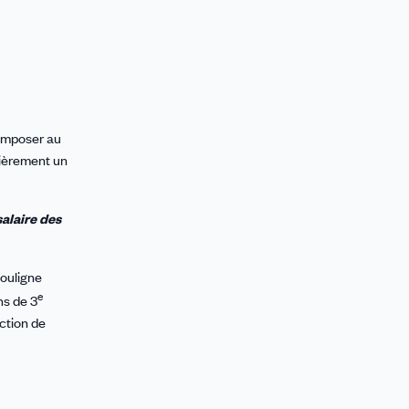
'imposer au
lièrement un
salaire des
ouligne
e
ns de 3
ction de