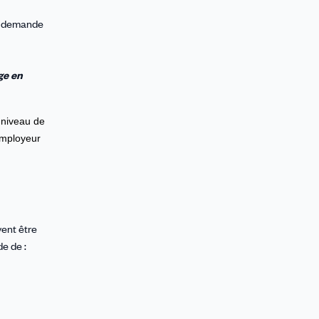
re demande
ge en
u niveau de
employeur
vent être
e de :