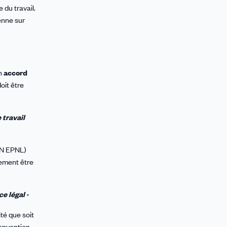
du travail.
enne sur
n
accord
oit être
 travail
CCN EPNL)
irement être
e légal ·
té que soit
convention