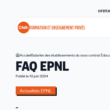
Panneau de gestion des cookies
CFDT.f
FORMATION ET ENSEIGNEMENT PRIVÉS
Vous
Accueil
Salariés des établissements du sous contrat Éduca
FAQ EPNL
êtes
ici
Publié le 10 juin 2024
Actualités EPNL
..