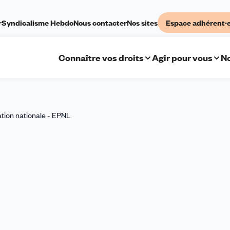
r
Syndicalisme Hebdo
Nous contacter
Nos sites
Espace adhérent·
Connaître vos droits
Agir pour vous
No
tion nationale - EPNL
FAQ
EPNL