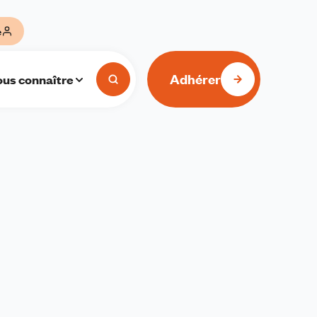
e
Adhérer
us connaître