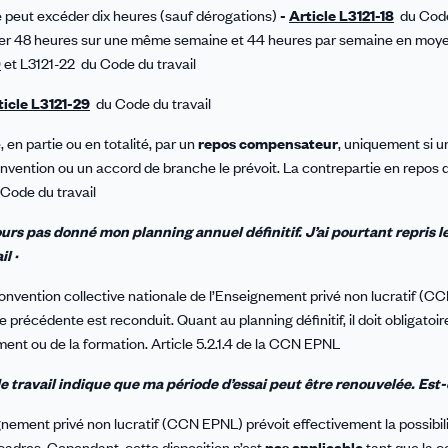
ne peut excéder dix heures (sauf dérogations)
-
Article L3121-18
du Code 
er 48 heures sur une même semaine et 44 heures par semaine en moy
0
et L3121-22 du Code du travail
ticle L3121-29
du Code du travail
n partie ou en totalité, par un
repos compensateur
, uniquement si u
nvention ou un accord de branche le prévoit. La contrepartie en repos d
Code du travail
s pas donné mon planning annuel définitif. J’ai pourtant repris le
l ·
Convention collective nationale de l’Enseignement privé non lucratif (
ée précédente est reconduit. Quant au planning définitif, il doit obligato
ment ou de la formation. Article 5.2.1.4 de la CCN EPNL
ravail indique que ma période d’essai peut être renouvelée. Est-c
eignement privé non lucratif (CCN EPNL) prévoit effectivement la possibili
cadres. Cependant, cette disposition n’est
pas applicable
tant que la 