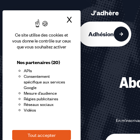
3
sur
J'adhère
3
X
Masquer le bandea
accessibles
Adhésion
Ce site utilise des cookies et
vous donne le contrôle sur ceux
que vous souhaitez activer
Nos partenaires
(20)
APIs
Consentement
Abo
spécifique aux services
Google
Mesure d'audience
Régies publicitaires
Réseaux sociaux
Vidéos
En m'inscrivan
Tout accepter