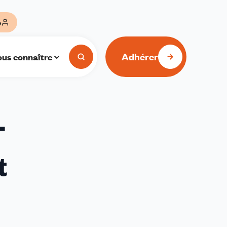
e
Adhérer
us connaître
T
t