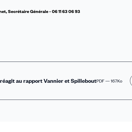
net, Secrétaire Générale - 06 11 63 06 93
agit au rapport Vannier et Spillebout
PDF — 167Ko