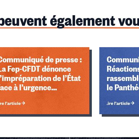
 peuvent également vou
Communiqué de presse :
Communiq
La Fep-CFDT dénonce
Réactions
l’impréparation de l’État
rassembl
face à l’urgence
le Panth
climatique
re l'article
Lire l'article