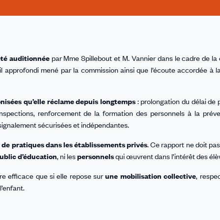
été auditionnée
par Mme Spillebout et M. Vannier dans le cadre de l
avail approfondi mené par la commission ainsi que l’écoute accordée à l
isées qu’elle réclame depuis longtemps
: prolongation du délai de 
inspections, renforcement de la formation des personnels à la préve
 signalement sécurisées et indépendantes.
é de pratiques dans les établissements privés
. Ce rapport ne doit pa
ublic d’éducation
, ni les
personnels
qui œuvrent dans l’intérêt des élè
tre efficace que si elle repose sur
une mobilisation collective
, respe
l’enfant.