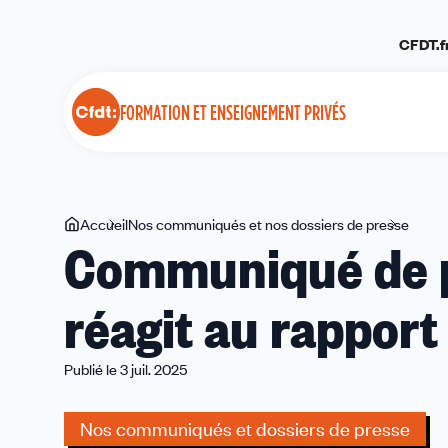
Panneau de gestion des cookies
CFDT.f
FORMATION ET ENSEIGNEMENT PRIVÉS
Vous
Accueil
Nos communiqués et nos dossiers de presse
Comm
Communiqué de p
êtes
de
ici
press
réagit au rapport
-
La
Fep-
Publié le 3 juil. 2025
CFDT
réagit
Nos communiqués et dossiers de presse
au