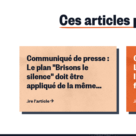
Ces articles
Communiqué de presse :
Le plan "Brisons le
silence" doit être
appliqué de la même
façon dans le public et
Lire l'article
Li
dans le privé !
Éléments
1,
2,