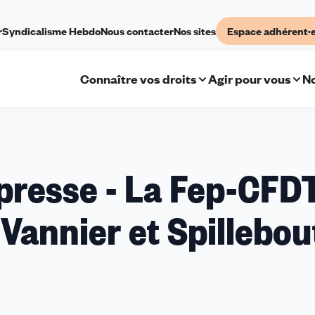
r
Syndicalisme Hebdo
Nous contacter
Nos sites
Espace adhérent·
Connaître vos droits
Agir pour vous
No
uniqué
resse - La Fep-CFD
e
 Vannier et Spillebou