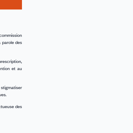
a commission
a parole des
prescription,
ntion et au
s stigmatiser
ves.
ctueuse des