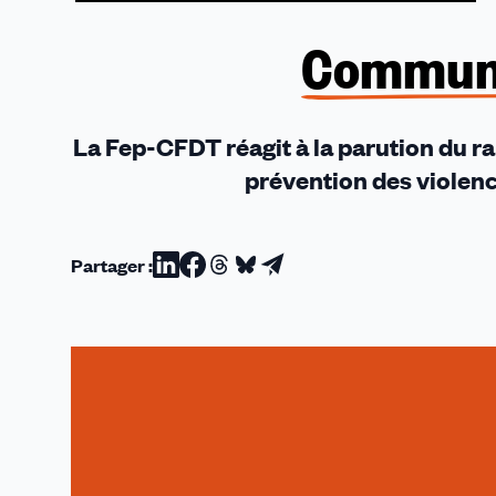
rappo
Vanni
Communi
et
Spille
La Fep-CFDT réagit à la parution du rap
prévention des violenc
Partager :
Partager
Partager
Partager
Partager
Partager
sur
sur
sur
sur
par
Linkedin
Facebook
Threads
Bluesky
email