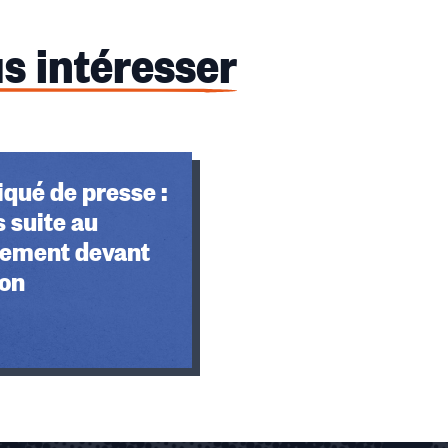
s intéresser
ué de presse :
 suite au
ement devant
éon