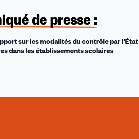
rt
er
qué de presse :
bout
port sur les modalités du contrôle par l’État 
es dans les établissements scolaires