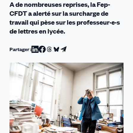
A de nombreuses reprises, la Fep-
CFDT a alerté sur la surcharge de
travail qui pèse sur les professeur·e·s
de lettres en lycée.
Partager :
Partager
Partager
Partager
Partager
Partager
sur
sur
sur
sur
par
Linkedin
Facebook
Threads
Bluesky
email