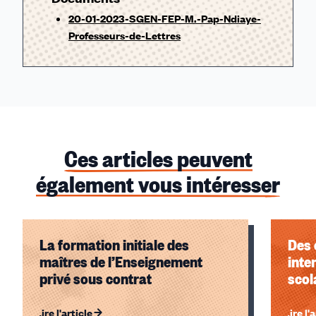
20-01-2023-SGEN-FEP-M.-Pap-Ndiaye-
Professeurs-de-Lettres
Ces articles peuvent
également vous intéresser
La formation initiale des
Des 
maîtres de l’Enseignement
inte
privé sous contrat
scol
Lire l'article
Lire l'