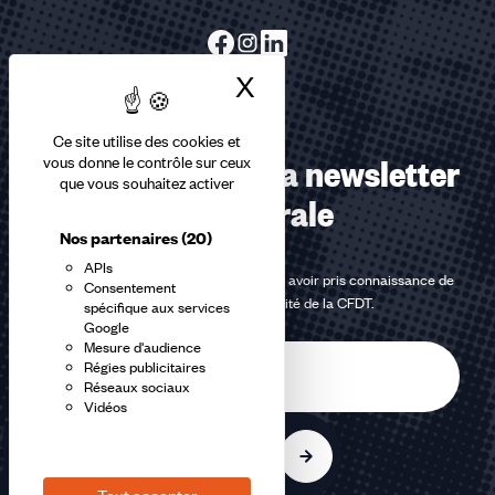
X
Masquer le bandea
Ce site utilise des cookies et
Abonnez-vous à la newsletter
vous donne le contrôle sur ceux
que vous souhaitez activer
confédérale
Nos partenaires
(20)
APIs
En m'inscrivant à la newsletter, j'affirme avoir pris connaissance de
Consentement
la
politique de confidentialité de la CFDT
.
spécifique aux services
Google
Mesure d'audience
E-
Régies publicitaires
mail
Réseaux sociaux
Vidéos
S'inscrire