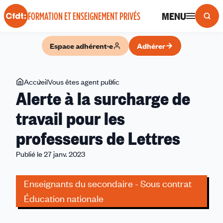
Panneau de gestion des cookies
MENU
FORMATION ET ENSEIGNEMENT PRIVÉS
Espace adhérent·e
Adhérer
Vous
Accueil
Vous êtes agent public
Alerte
Alerte à la surcharge de
êtes
à
ici
la
travail pour les
surcharge
professeurs de Lettres
de
travail
Publié le 27 janv. 2023
pour
les
Enseignants du secondaire - Sous contrat
professeurs
de
Éducation nationale
Lettres