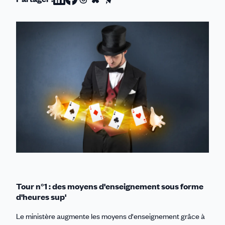
Partager
Partager
Partager
Partager
Partager
sur
sur
sur
sur
par
Linkedin
Facebook
Threads
Bluesky
email
Tour n°1 : des moyens d'enseignement sous forme
d'heures sup'
Le ministère augmente les moyens d'enseignement grâce à