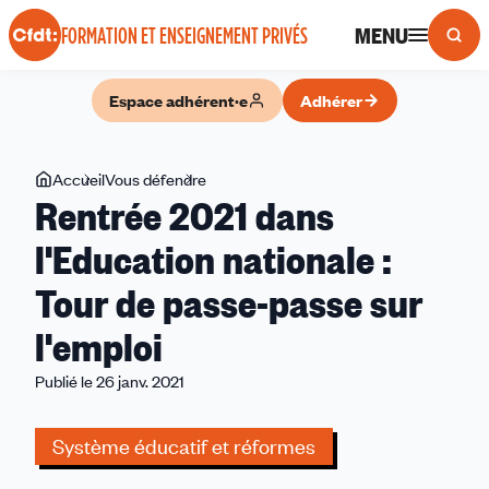
Panneau de gestion des cookies
MENU
FORMATION ET ENSEIGNEMENT PRIVÉS
Espace adhérent·e
Adhérer
Vous
Accueil
Vous défendre
Rentrée
Rentrée 2021 dans
êtes
2021
ici
dans
l'Education nationale :
l'Education
Tour de passe-passe sur
nationale
:
l'emploi
Tour
de
Publié le 26 janv. 2021
passe-
passe
Système éducatif et réformes
sur
l'emploi