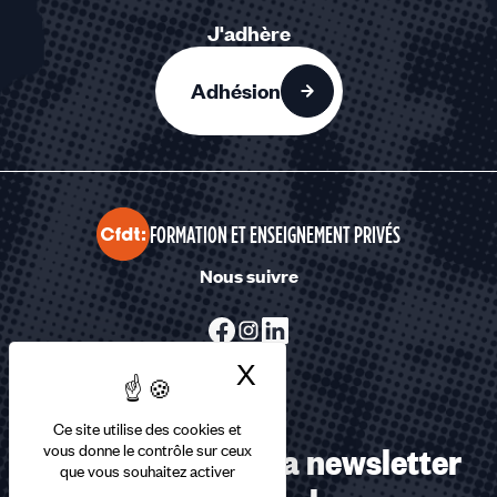
J'adhère
Adhésion
FORMATION ET ENSEIGNEMENT PRIVÉS
Nous suivre
X
Masquer le bandea
Ce site utilise des cookies et
Abonnez-vous à la newsletter
vous donne le contrôle sur ceux
que vous souhaitez activer