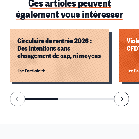
Ces articles peuvent
également vous intéresser
Circulaire de rentrée 2026 :
Viol
Des intentions sans
CFDT
changement de cap, ni moyens
Lire l'article
Lire l'
Élément
1
sur
3