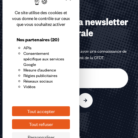
Ce site utilise des cookies et
Abonnez-vous à la newsletter
vous donne le contrôle sur ceux
que vous souhaitez activer
confédérale
Nos partenaires
(20)
APIs
En m'inscrivant à la newsletter, j'affirme avoir pris connaissance de
Consentement
la
politique de confidentialité de la CFDT
.
spécifique aux services
Google
Mesure d'audience
E-
Régies publicitaires
mail
Réseaux sociaux
Vidéos
S'inscrire
Tout accepter
Tout refuser
Personnaliser