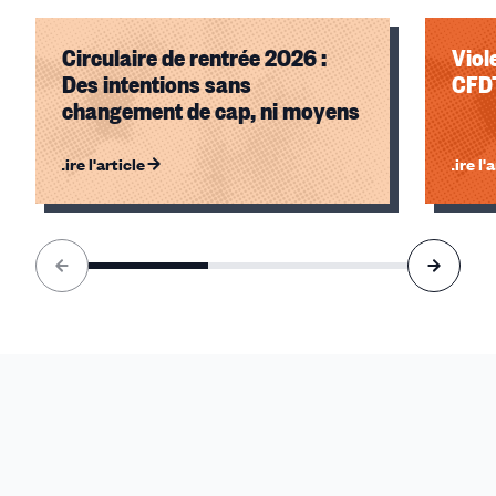
Circulaire de rentrée 2026 :
Viol
Des intentions sans
CFDT
changement de cap, ni moyens
Lire l'article
Lire l'
Élément
1
sur
3
accessible