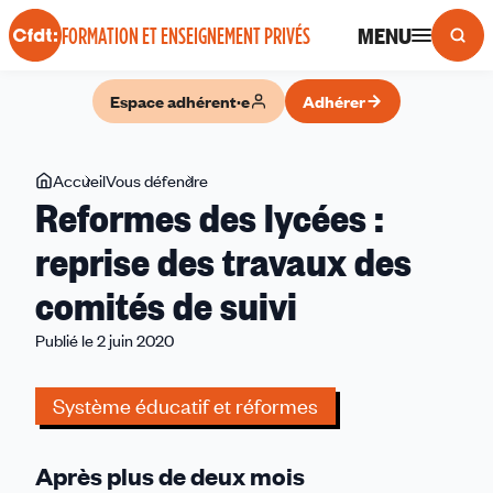
Panneau de gestion des cookies
MENU
FORMATION ET ENSEIGNEMENT PRIVÉS
Espace adhérent·e
Adhérer
Vous
Accueil
Vous défendre
Reformes
Reformes des lycées :
êtes
des
ici
lycées
reprise des travaux des
:
comités de suivi
reprise
des
Publié le 2 juin 2020
travaux
des
Système éducatif et réformes
comités
de
suivi
Après plus de deux mois