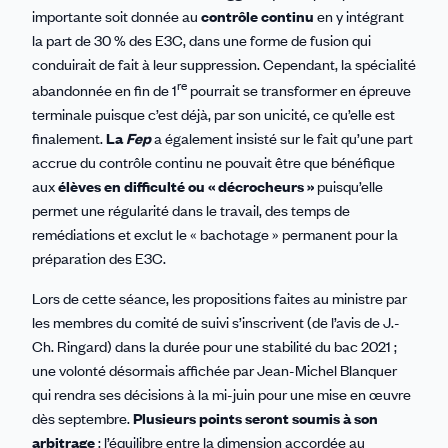
importante soit donnée au
contrôle continu
en y intégrant
la part de 30 % des E3C, dans une forme de fusion qui
conduirait de fait à leur suppression. Cependant, la spécialité
re
abandonnée en fin de 1
pourrait se transformer en épreuve
terminale puisque c’est déjà, par son unicité, ce qu’elle est
finalement.
La
Fep
a également insisté sur le fait qu’une part
accrue du contrôle continu ne pouvait être que bénéfique
aux
élèves en difficulté ou « décrocheurs »
puisqu’elle
permet une régularité dans le travail, des temps de
remédiations et exclut le « bachotage » permanent pour la
préparation des E3C.
Lors de cette séance, les propositions faites au ministre par
les membres du comité de suivi s’inscrivent (de l’avis de J.-
Ch. Ringard) dans la durée pour une stabilité du bac 2021 ;
une volonté désormais affichée par Jean-Michel Blanquer
qui rendra ses décisions à la mi-juin pour une mise en œuvre
dès septembre.
Plusieurs points seront soumis à son
arbitrage
: l’équilibre entre la dimension accordée au