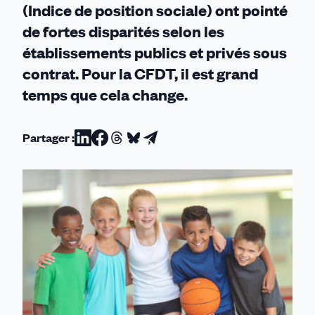
(Indice de position sociale) ont pointé
de fortes disparités selon les
établissements publics et privés sous
contrat. Pour la CFDT, il est grand
temps que cela change.
Partager :
Partager
Partager
Partager
Partager
Partager
sur
sur
sur
sur
par
Linkedin
Facebook
Threads
Bluesky
email