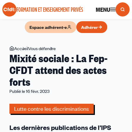
Panneau de gestion des cookies
MENU
FORMATION ET ENSEIGNEMENT PRIVÉS
Espace adhérent·e
Adhérer
Vous
Accueil
Vous défendre
Mixité
Mixité sociale : La Fep-
êtes
sociale
ici
:
CFDT attend des actes
La
forts
Fep-
CFDT
Publié le 16 févr. 2023
attend
des
Lutte contre les discriminations
actes
forts
Les dernières publications de l’IPS