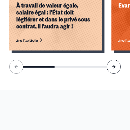
À travail de valeur égale,
Evar
salaire égal : l’État doit
légiférer et dans le privé sous
contrat, il faudra agir !
Lire l'article
Lire l'
Élément
1
sur
3
accessible