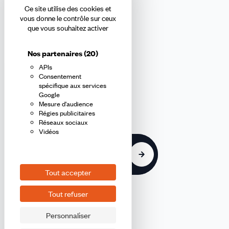
Ce site utilise des cookies et
Abonnez-vous à la newsletter
vous donne le contrôle sur ceux
que vous souhaitez activer
confédérale
Nos partenaires
(20)
APIs
En m'inscrivant à la newsletter, j'affirme avoir pris connaissance de
Consentement
la
politique de confidentialité de la CFDT
.
spécifique aux services
Google
Mesure d'audience
E-
Régies publicitaires
mail
Réseaux sociaux
Vidéos
S'inscrire
Tout accepter
Tout refuser
Personnaliser
©2026 CFDT
Plan du site