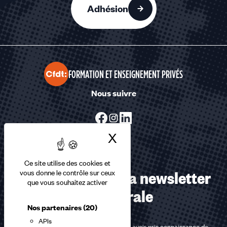
Adhésion
FORMATION ET ENSEIGNEMENT PRIVÉS
Nous suivre
X
Masquer le bandea
Ce site utilise des cookies et
Abonnez-vous à la newsletter
vous donne le contrôle sur ceux
que vous souhaitez activer
confédérale
Nos partenaires
(20)
APIs
En m'inscrivant à la newsletter, j'affirme avoir pris connaissance de