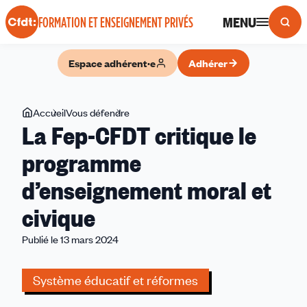
Panneau de gestion des cookies
MENU
FORMATION ET ENSEIGNEMENT PRIVÉS
Espace adhérent·e
Adhérer
Vous
Accueil
Vous défendre
La
La Fep-CFDT critique le
êtes
Fep-
ici
CFDT
programme
critique
d’enseignement moral et
le
programme
civique
d’enseignement
moral
Publié le 13 mars 2024
et
civique
Système éducatif et réformes