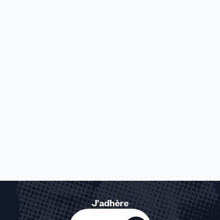
J'adhère