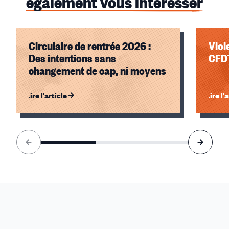
également vous intéresser
Circulaire de rentrée 2026 :
Viol
Des intentions sans
CFDT
changement de cap, ni moyens
Lire l'article
Lire l'
Élément
1
sur
3
accessible