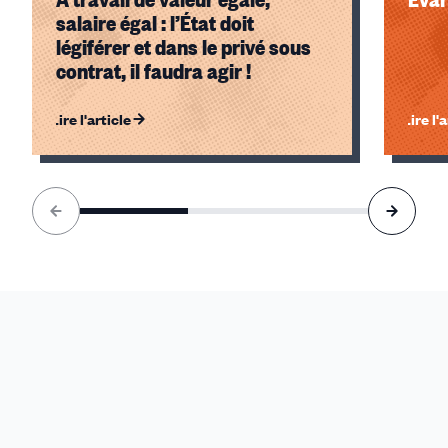
salaire égal : l’État doit
légiférer et dans le privé sous
contrat, il faudra agir !
Lire l'article
Lire l'
Élément
1
sur
3
accessible