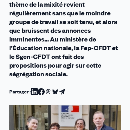
thème de la mixité revient
régulièrement sans que le moindre
groupe de travail se soit tenu, et alors
que bruissent des annonces
imminentes... Au ministère de
l’Éducation nationale, la Fep-CFDT et
le Sgen-CFDT ont fait des
propositions pour agir sur cette
ségrégation sociale.
Partager :
Partager
Partager
Partager
Partager
Partager
sur
sur
sur
sur
par
Linkedin
Facebook
Threads
Bluesky
email