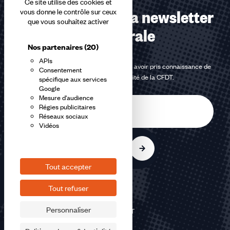
Ce site utilise des cookies et
Abonnez-vous à la newsletter
vous donne le contrôle sur ceux
que vous souhaitez activer
confédérale
Nos partenaires
(20)
APIs
En m'inscrivant à la newsletter, j'affirme avoir pris connaissance de
Consentement
la
politique de confidentialité de la CFDT
.
spécifique aux services
Google
Mesure d'audience
E-
Régies publicitaires
mail
Réseaux sociaux
Vidéos
S'inscrire
Tout accepter
Tout refuser
Personnaliser
©2026 CFDT
Plan du site