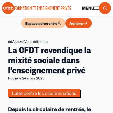
Panneau de gestion des cookies
MENU
FORMATION ET ENSEIGNEMENT PRIVÉS
Espace adhérent·e
Adhérer
Vous
Accueil
Vous défendre
La
La CFDT revendique la
êtes
CFDT
ici
revendique
mixité sociale dans
la
l'enseignement privé
mixité
sociale
Publié le 24 mars 2023
dans
l'enseignement
Lutte contre les discriminations
privé
Depuis la circulaire de rentrée, le