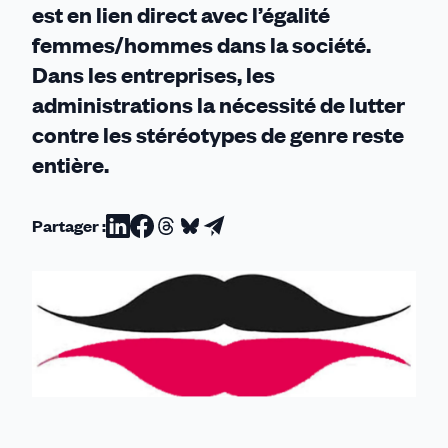
est en lien direct avec l’égalité
femmes/hommes dans la société.
Dans les entreprises, les
administrations la nécessité de lutter
contre les stéréotypes de genre reste
entière.
Partager :
Partager
Partager
Partager
Partager
Partager
sur
sur
sur
sur
par
Linkedin
Facebook
Threads
Bluesky
email