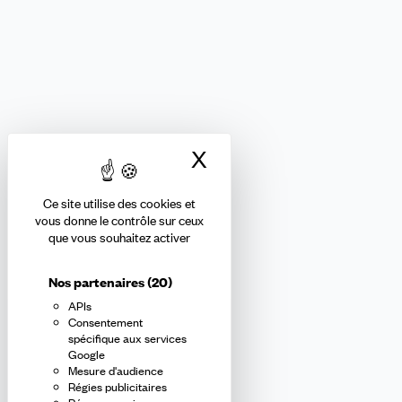
FORMATION ET ENSEIGNEMENT PRIVÉS
Nous suivre
X
Masquer le bandea
Ce site utilise des cookies et
Abonnez-vous à la newsletter
vous donne le contrôle sur ceux
que vous souhaitez activer
confédérale
Nos partenaires
(20)
APIs
En m'inscrivant à la newsletter, j'affirme avoir pris connaissance de
Consentement
la
politique de confidentialité de la CFDT
.
spécifique aux services
Google
Mesure d'audience
E-
Régies publicitaires
mail