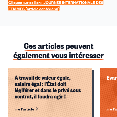
Cliquez sur ce lien : J
OURNEE INTERNATIONALE DES
FEMMES (article confédéral)
Ces articles peuvent
également vous intéresser
À travail de valeur égale,
Evar
salaire égal : l’État doit
légiférer et dans le privé sous
contrat, il faudra agir !
Lire l'article
Lire l'