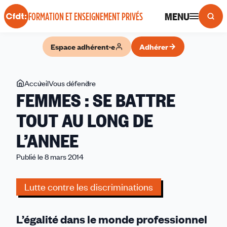
Panneau de gestion des cookies
MENU
FORMATION ET ENSEIGNEMENT PRIVÉS
Espace adhérent·e
Adhérer
Vous
Accueil
Vous défendre
FEMMES
FEMMES : SE BATTRE
êtes
:
ici
SE
TOUT AU LONG DE
BATTRE
L’ANNEE
TOUT
AU
Publié le 8 mars 2014
LONG
DE
Lutte contre les discriminations
L’ANNEE
L’égalité dans le monde professionnel