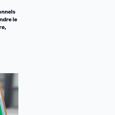
onnels
ndre le
re,