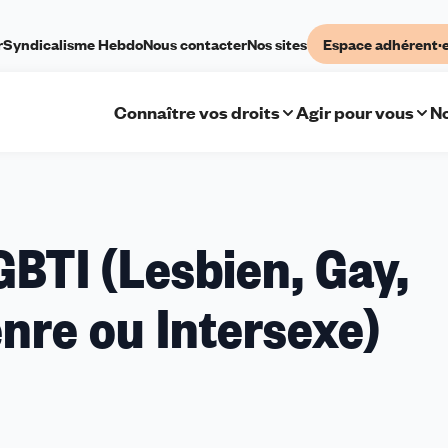
r
Syndicalisme Hebdo
Nous contacter
Nos sites
Espace adhérent·
Connaître vos droits
Agir pour vous
No
GBTI (Lesbien, Gay,
nre ou Intersexe)