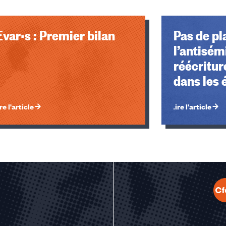
Evar·s : Premier bilan
Pas de pl
l’antisém
réécritur
dans les 
privés so
re l'article
Lire l'article
u des cookies