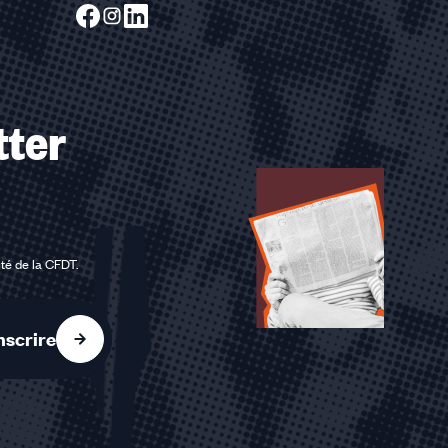
tter
ité de la CFDT
.
nscrire