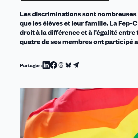
Les discriminations sont nombreuses a
que les élèves et leur famille. La Fep-
droit à la différence et à l’égalité ent
quatre de ses membres ont participé 
Partager :
Partager
Partager
Partager
Partager
Partager
sur
sur
sur
sur
par
Linkedin
Facebook
Threads
Bluesky
email