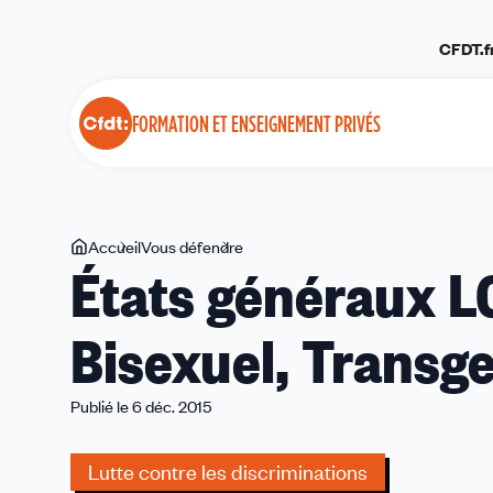
Panneau de gestion des cookies
CFDT.f
FORMATION ET ENSEIGNEMENT PRIVÉS
Vous
Accueil
Vous défendre
États
États généraux L
êtes
généraux
ici
LGBTI
Bisexuel, Transge
(Lesbien,
Gay,
Bisexuel,
Publié le 6 déc. 2015
Transgenre
ou
Lutte contre les discriminations
Intersexe)