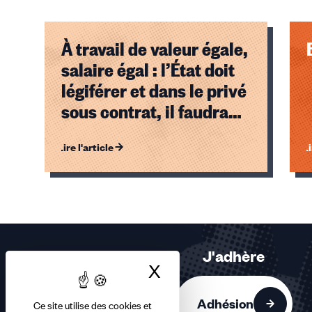
À travail de valeur égale,
salaire égal : l’État doit
légiférer et dans le privé
sous contrat, il faudra
agir !
Lire l'article
Li
Éléments
1,
2,
3
sur
J'adhère
3
X
Masquer le bandea
accessibles
Adhésion
Ce site utilise des cookies et