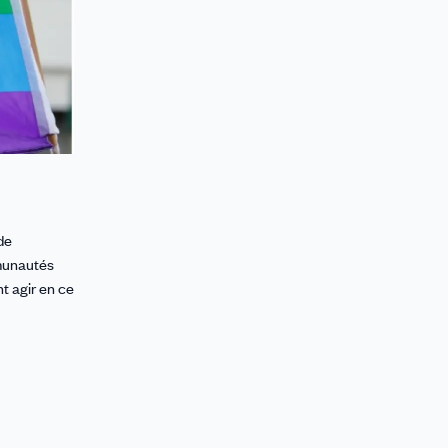
de
mmunautés
nt agir en ce