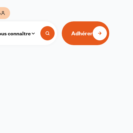
e
Adhérer
us connaître