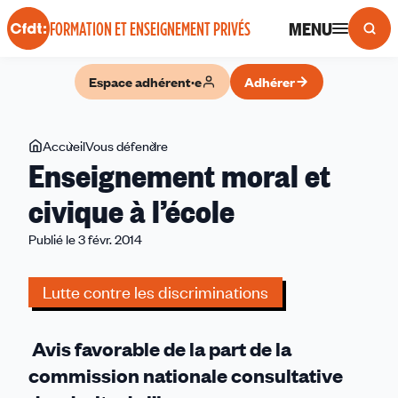
Panneau de gestion des cookies
MENU
FORMATION ET ENSEIGNEMENT PRIVÉS
Espace adhérent·e
Adhérer
Vous
Accueil
Vous défendre
Enseignement
Enseignement moral et
êtes
moral
ici
et
civique à l’école
civique
Publié le 3 févr. 2014
à
l’école
Lutte contre les discriminations
Avis favorable de la part de la
commission nationale consultative