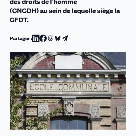
des droits de l’homme
(CNCDH) au sein de laquelle siège la
CFDT.
Partager :
Partager
Partager
Partager
Partager
Partager
sur
sur
sur
sur
par
Linkedin
Facebook
Threads
Bluesky
email