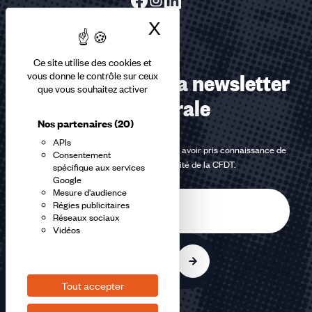
X
Masquer le bandea
Ce site utilise des cookies et
Abonnez-vous à la newsletter
vous donne le contrôle sur ceux
que vous souhaitez activer
confédérale
Nos partenaires
(20)
APIs
En m'inscrivant à la newsletter, j'affirme avoir pris connaissance de
Consentement
la
politique de confidentialité de la CFDT
.
spécifique aux services
Google
Mesure d'audience
E-
Régies publicitaires
mail
Réseaux sociaux
Vidéos
S'inscrire
Tout accepter