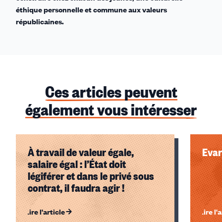
éthique personnelle et commune aux valeurs
républicaines.
Ces articles peuvent
également vous intéresser
À travail de valeur égale,
Evar
salaire égal : l’État doit
légiférer et dans le privé sous
contrat, il faudra agir !
Lire l'article
Lire l'