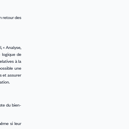
n retour des
, « Analyse,
 logique de
latives à la
possible une
s et assurer
ation.
pte du bien-
même si leur