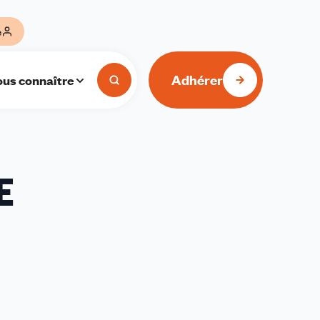
e
Adhérer
us connaître
E