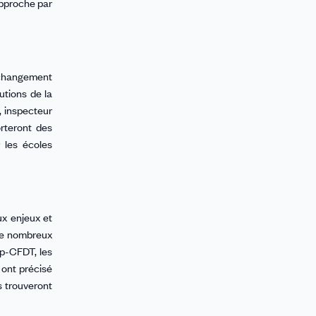
approche par
 changement
utions de la
, inspecteur
rteront des
 les écoles
ux enjeux et
de nombreux
ep-CFDT, les
 ont précisé
s trouveront