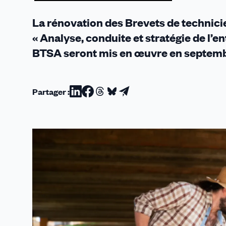
La rénovation des Brevets de technicie
« Analyse, conduite et stratégie de l’e
BTSA seront mis en œuvre en septem
Partager :
Partager
Partager
Partager
Partager
Partager
sur
sur
sur
sur
par
Linkedin
Facebook
Threads
Bluesky
email