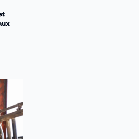
et
eaux