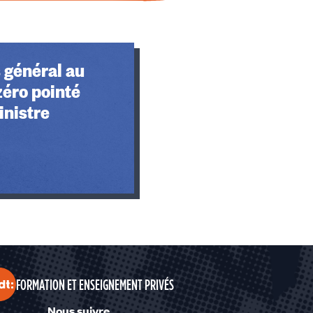
 général au
 zéro pointé
inistre
FORMATION ET ENSEIGNEMENT PRIVÉS
Nous suivre