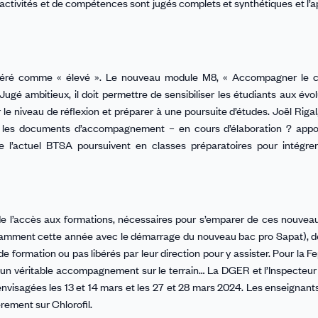
 d’activités et de compétences sont jugés complets et synthétiques et l’
déré comme « élevé ». Le nouveau module M8, « Accompagner le
Jugé ambitieux, il doit permettre de sensibiliser les étudiants aux évol
le niveau de réflexion et préparer à une poursuite d’études. Joël Rigal
ue les documents d’accompagnement – en cours d’élaboration ? appo
e l’actuel BTSA poursuivent en classes préparatoires pour intégrer
e l’accès aux formations, nécessaires pour s’emparer de ces nouvea
otamment cette année avec le démarrage du nouveau bac pro Sapat), 
 formation ou pas libérés par leur direction pour y assister. Pour la F
nt un véritable accompagnement sur le terrain… La DGER et l’Inspecteur
envisagées les 13 et 14 mars et les 27 et 28 mars 2024. Les enseignant
rement sur Chlorofil.