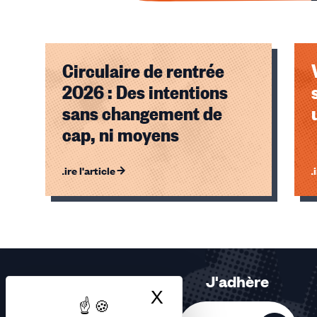
Circulaire de rentrée
2026 : Des intentions
sans changement de
cap, ni moyens
Lire l'article
Li
Éléments
1,
2,
3
sur
J'adhère
3
X
Masquer le bandea
accessibles