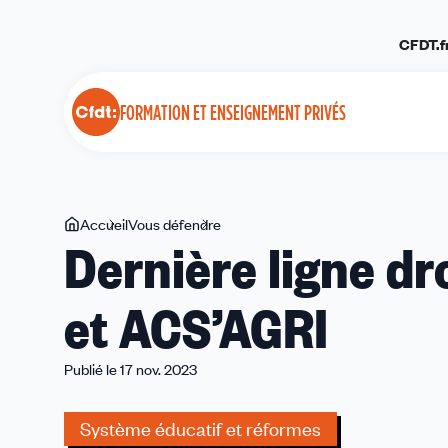
Panneau de gestion des cookies
CFDT.f
FORMATION ET ENSEIGNEMENT PRIVÉS
Vous
Accueil
Vous défendre
Dernière
Dernière ligne dr
êtes
ligne
ici
droite
et ACS’AGRI
pour
les
BTSA
Publié le 17 nov. 2023
ME
et
Système éducatif et réformes
ACS’AGRI