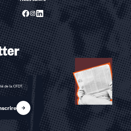
tter
ité de la CFDT
.
nscrire