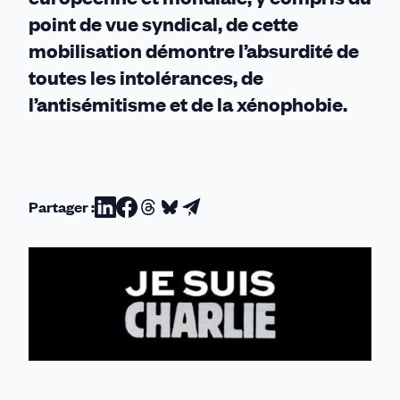
point de vue syndical, de cette
mobilisation démontre l’absurdité de
toutes les intolérances, de
l’antisémitisme et de la xénophobie.
Partager :
Partager
Partager
Partager
Partager
Partager
sur
sur
sur
sur
par
Linkedin
Facebook
Threads
Bluesky
email