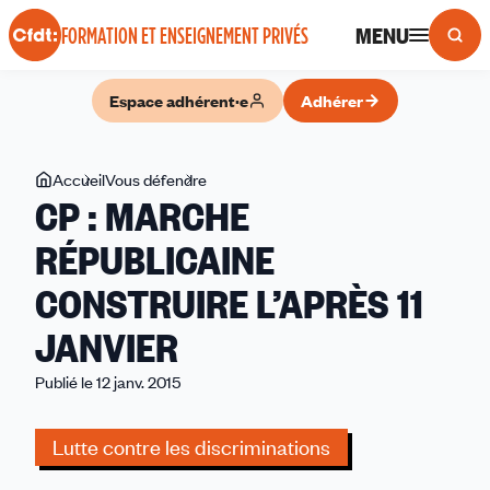
Panneau de gestion des cookies
MENU
FORMATION ET ENSEIGNEMENT PRIVÉS
Espace adhérent·e
Adhérer
Vous
Accueil
Vous défendre
CP
CP : MARCHE
êtes
:
ici
MARCHE
RÉPUBLICAINE
RÉPUBLICAINE
CONSTRUIRE L’APRÈS 11
CONSTRUIRE
L’APRÈS
JANVIER
11
JANVIER
Publié le 12 janv. 2015
Lutte contre les discriminations