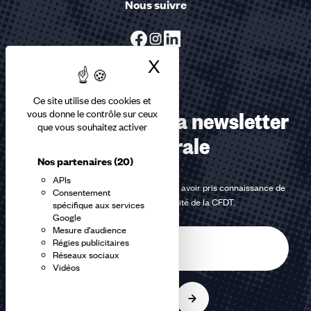
Nous suivre
X
Masquer le bandea
Ce site utilise des cookies et
Abonnez-vous à la newsletter
vous donne le contrôle sur ceux
que vous souhaitez activer
confédérale
Nos partenaires
(20)
APIs
En m'inscrivant à la newsletter, j'affirme avoir pris connaissance de
Consentement
la
politique de confidentialité de la CFDT
.
spécifique aux services
Google
Mesure d'audience
E-
Régies publicitaires
mail
Réseaux sociaux
Vidéos
S'inscrire