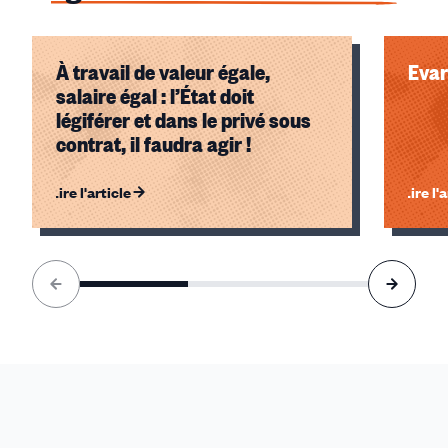
À travail de valeur égale,
Evar
salaire égal : l’État doit
légiférer et dans le privé sous
contrat, il faudra agir !
Lire l'article
Lire l'
Élément
1
sur
3
accessible