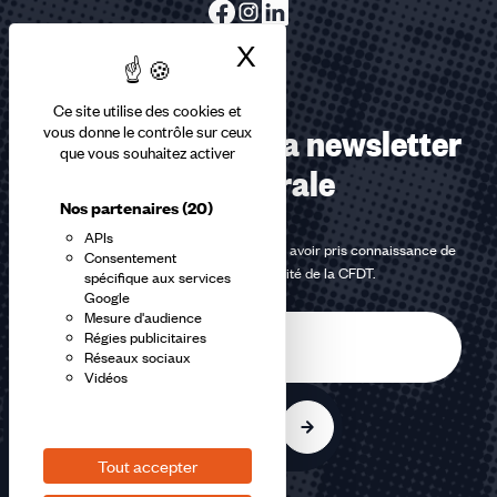
X
Masquer le bandea
Ce site utilise des cookies et
Abonnez-vous à la newsletter
vous donne le contrôle sur ceux
que vous souhaitez activer
confédérale
Nos partenaires
(20)
APIs
En m'inscrivant à la newsletter, j'affirme avoir pris connaissance de
Consentement
la
politique de confidentialité de la CFDT
.
spécifique aux services
Google
Mesure d'audience
E-
Régies publicitaires
mail
Réseaux sociaux
Vidéos
S'inscrire
Tout accepter