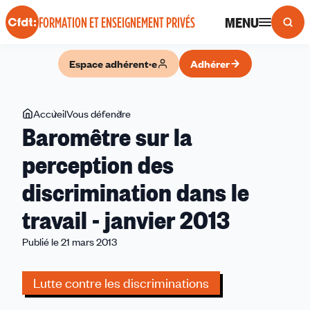
Panneau de gestion des cookies
MENU
FORMATION ET ENSEIGNEMENT PRIVÉS
Espace adhérent·e
Adhérer
Vous
Accueil
Vous défendre
Baromêtre
Baromêtre sur la
êtes
sur
ici
la
perception des
perception
discrimination dans le
des
discrimination
travail - janvier 2013
dans
le
Publié le 21 mars 2013
travail
-
Lutte contre les discriminations
janvier
2013