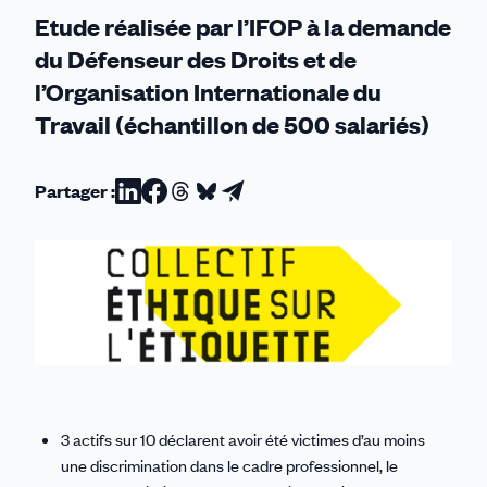
Etude réalisée par l’IFOP à la demande
du Défenseur des Droits et de
l’Organisation Internationale du
Travail (échantillon de 500 salariés)
Partager :
Partager
Partager
Partager
Partager
Partager
sur
sur
sur
sur
par
Linkedin
Facebook
Threads
Bluesky
email
3 actifs sur 10 déclarent avoir été victimes d’au moins
une discrimination dans le cadre professionnel, le