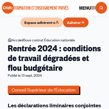
Panneau de gestion des cookies
MENU
FORMATION ET ENSEIGNEMENT PRIVÉS
Espace adhérent·e
Adhérer
Vous
Accueil
Sous contrat Éducation nationale
Rentrée
Rentrée 2024 : conditions
êtes
2024
ici
:
de travail dégradées et
conditions
flou budgétaire
de
travail
Publié le 13 sept. 2024
dégradées
et
Conseil Supérieur de l'Éducation
flou
budgétaire
Les déclarations liminaires conjointes