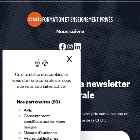
FORMATION ET ENSEIGNEMENT PRIVÉS
Nous suivre
X
Masquer le bandea
Ce site utilise des cookies et
Abonnez-vous à la newsletter
vous donne le contrôle sur ceux
que vous souhaitez activer
confédérale
Nos partenaires
(20)
APIs
En m'inscrivant à la newsletter, j'affirme avoir pris connaissance de
Consentement
la
politique de confidentialité de la CFDT
.
spécifique aux services
Google
Mesure d'audience
E-
Régies publicitaires