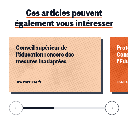
Ces articles peuvent
également vous intéresser
Conseil supérieur de
Prot
l’éducation : encore des
Cons
mesures inadaptées
l’Ed
Lire l'article
Lire l'
Élément
1