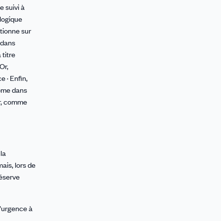
e suivi à
 logique
tionne sur
 dans
 titre
Or,
e · Enfin,
lôme dans
ir, comme
 la
ais, lors de
réserve
l’urgence à