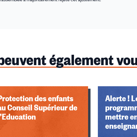
 peuvent également vou
Protection des enfants
Alerte ! Les nouveaux
au Conseil Supérieur de
programm
l’Education
mettre en
enseignan