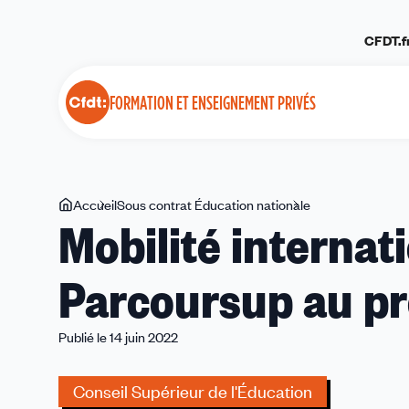
Panneau de gestion des cookies
CFDT.f
FORMATION ET ENSEIGNEMENT PRIVÉS
Vous
Accueil
Sous contrat Éducation nationale
Mobilité
Mobilité interna
êtes
internationale,
ici
DN
Parcoursup au p
MADE
et
Parcoursup
Publié le 14 juin 2022
au
programme
Conseil Supérieur de l'Éducation
du