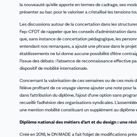
la nouveauté qu’elle apporte en termes de cadrage, ses modal
présenter au bac pour le valoriser a cristallisé les tensions t
Les discussions autour de la concertation dans les structures
Fep-CFDT de rappeler que les conseils d’administration dans l
que, sans instance de concertation pédagogique, les personnel
entendant nos remarques, a ajouté une phrase dans le projet d
établissements ne lui donne aucune possibilité d’être contra
l’issue des débats : l’absence de reconnaissance effective par
dispositif de mobilité internationale.
Concernant la valorisation de ces semaines ou de ces mois de
l’élève profitant de ce voyage vienne ajouter une note pour la
dans l’attribution du diplôme, l’ajout d’une option sans progra
recueillir l’adhésion des organisations syndicales. L’assemblée
une mention mobilité constituant un supplément au diplôme et
Diplôme national des métiers d’art et du design : une r
Créé en 2018, le DN MADE a fait l’objet de modifications pré