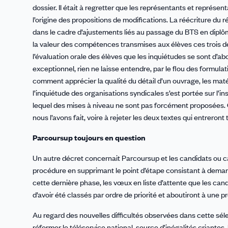
dossier. Il était à regretter que les représentants et représe
l’origine des propositions de modifications. La réécriture du 
dans le cadre d’ajustements liés au passage du BTS en diplô
la valeur des compétences transmises aux élèves ces trois de
l’évaluation orale des élèves que les inquiétudes se sont d’ab
exceptionnel, rien ne laisse entendre, par le flou des formul
comment apprécier la qualité du détail d’un ouvrage, les matéria
l’inquiétude des organisations syndicales s’est portée sur l’
lequel des mises à niveau ne sont pas forcément proposées.
nous l’avons fait, voire à rejeter les deux textes qui entreron
Parcoursup toujours en question
Un autre décret concernait Parcoursup et les candidats ou candid
procédure en supprimant le point d’étape consistant à deman
cette dernière phase, les vœux en liste d’attente que les ca
d’avoir été classés par ordre de priorité et aboutiront à une 
Au regard des nouvelles difficultés observées dans cette sél
réformer le téléservice national, source d’inégalités criantes