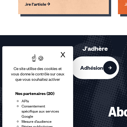
Lire l'article
Li
Éléments
1,
2,
3
sur
J'adhère
3
X
Masquer le bandea
accessibles
Adhésion
Ce site utilise des cookies et
vous donne le contrôle sur ceux
que vous souhaitez activer
Nos partenaires
(20)
APIs
Consentement
Abo
spécifique aux services
Google
Mesure d'audience
Régies publicitaires