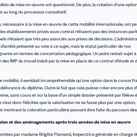
ités de mise en œuvre ont questionné. De plus, la création d’une optio
out au long du processus consultatif.
, nécessaire à la mise en œuvre de cette mobilité internationale, ont pe
es établissements privés sous contrat n’étaient pas des instances parit
s n’étaient que très peu associés aux prises de décisions. L’administra
’arrêté présenté au vote à ce sujet, mais le statut particulier de nos
ignante en termes de concertation pédagogique. Un point restait sujet à
 des IMP du travail induit par la mise en place de ce contrat d’étude et 
 mobilité, il semblait incompréhensible qu’une option dans le cursus fr
 délivrance du diplôme. Outre le fait que cela puisse créer encore plus d
mme, sans cours et sur la base d’un simple dossier présenté par l’élève ét
 s’est donc félicitée que la valorisation ne se fasse plus par une option,
 montrant la coloration particulière pouvant être faite du parcours des
évision et des aménagements après trois années de mise en œuvre
sentées par madame Brigitte Flamand, Inspectrice générale en charge du