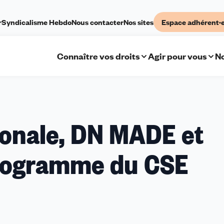
r
Syndicalisme Hebdo
Nous contacter
Nos sites
Espace adhérent·
Connaître vos droits
Agir pour vous
No
tionale, DN MADE et
rogramme du CSE