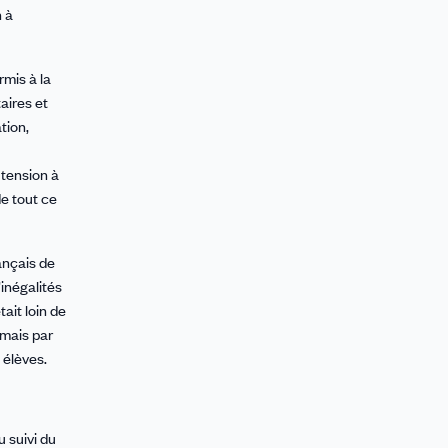
n à
rmis à la
aires et
tion,
 tension à
de tout ce
ançais de
’inégalités
ait loin de
 mais par
 élèves.
 suivi du