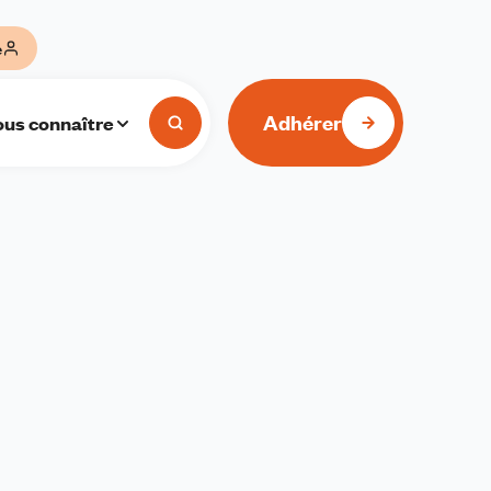
e
Adhérer
us connaître