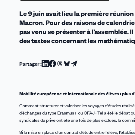
CSE
Le 9 juin avait lieu la première réuni
Macron. Pour des raisons de calendrier
pas venu se présenter à l’assemblée. Il 
des textes concernant les mathématique
Partager :
Partager
Partager
Partager
Partager
Partager
sur
sur
sur
sur
par
Linkedin
Facebook
Threads
Bluesky
email
Mobilité européenne et internationale des élèves : plus 
Comment structurer et valoriser les voyages d’études réalisé
d’échanges du type Erasmus+ ou OFAJ · Tel a été le débat qui 
syndicales du privé ont été une fois de plus exclues, la comm
Si la mise en place d’un contrat d’étude entre l’élève, l’établ