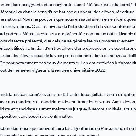
ntantes des enseignants et enseignantes aient été écarté.e.s du comité d
référentiel va dans le sens d’une hausse du niveau des élèves, réécriture
me national. Nous ne pouvons que nous en satisfaire, même si cela ques
rnières années. C’est au niveau de l’introduction de la visioconférence
ord portées. Même si celle-ci a été présentée comme un outil utilisable à
ations du texte présenté, que cela ne se généralise pas progressivement. 
ux utilisés, la finition d’un travail lors d’une épreuve en visioconférenc
insertion des élèves issus de la voie professionnelle dans ce nouveau dip
 Ce sont notamment ces deux éléments qui les ont motivées à s’absten
t tout de même en vigueur à la rentrée universitaire 2022.
ates positionné.e.s en liste d’attente début juillet. Il vise à simplifier
der aux candidats et candidates de confirmer leurs vœux. Ainsi, désorm
ndidats et candidates auront maintenus jusque-là seront archivés, sous 
proposition sans besoin de confirmation.
ection douteuse que peuvent faire les algorithmes de Parcoursup et de 
, l’assemblée a majoritairement rejeté cet ajustement.