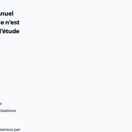
anuel
e n’est
l’étude
e
nisations
onsensus par