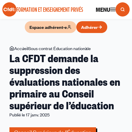
Panneau de gestion des cookies
MENU
FORMATION ET ENSEIGNEMENT PRIVÉS
Espace adhérent·e
Adhérer
Vous
Accueil
Sous contrat Éducation nationale
La
La CFDT demande la
êtes
CFDT
ici
demande
suppression des
la
évaluations nationales en
suppression
des
primaire au Conseil
évaluations
nationales
supérieur de l’éducation
en
Publié le 17 janv. 2025
primaire
au
Conseil