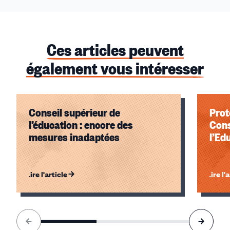
Ces articles peuvent
également vous intéresser
Conseil supérieur de
Prot
l’éducation : encore des
Cons
mesures inadaptées
l’Ed
Lire l'article
Lire l'