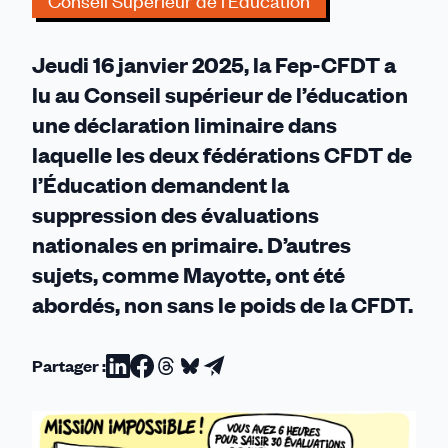
Conseil Supérieur de l'Éducation
supérieur
de
Jeudi 16 janvier 2025, la Fep-CFDT a
l’éducation
lu au Conseil supérieur de l’éducation
une déclaration liminaire dans
laquelle les deux fédérations CFDT de
l’Éducation demandent la
suppression des évaluations
nationales en primaire. D’autres
sujets, comme Mayotte, ont été
abordés, non sans le poids de la CFDT.
Partager :
Partager
Partager
Partager
Partager
Partager
sur
sur
sur
sur
par
Linkedin
Facebook
Threads
Bluesky
email