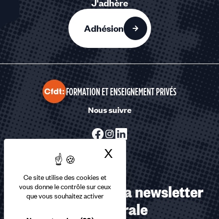
J'adhère
Adhésion
FORMATION ET ENSEIGNEMENT PRIVÉS
Nous suivre
X
Masquer le bandea
Ce site utilise des cookies et
Abonnez-vous à la newsletter
vous donne le contrôle sur ceux
que vous souhaitez activer
confédérale