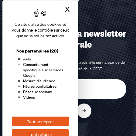
X
Masquer le bandea
Ce site utilise des cookies et
Abonnez-vous à la newsletter
vous donne le contrôle sur ceux
que vous souhaitez activer
confédérale
Nos partenaires
(20)
APIs
En m'inscrivant à la newsletter, j'affirme avoir pris connaissance de
Consentement
la
politique de confidentialité de la CFDT
.
spécifique aux services
Google
Mesure d'audience
E-
Régies publicitaires
mail
Réseaux sociaux
Vidéos
S'inscrire
Tout accepter
Tout refuser