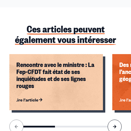
Ces articles peuvent
également vous intéresser
Rencontre avec le ministre : La
Des
Fep-CFDT fait état de ses
l’an
inquiétudes et de ses lignes
géog
rouges
Lire l'article
Lire l'