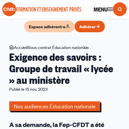
Panneau de gestion des cookies
MENU
FORMATION ET ENSEIGNEMENT PRIVÉS
Espace adhérent·e
Adhérer
Vous
Accueil
Sous contrat Éducation nationale
Exigence
Exigence des savoirs :
êtes
des
ici
savoirs
Groupe de travail « lycée
:
» au ministère
Groupe
de
Publié le 15 nov. 2023
travail
«
Nos audiences Éducation nationale
lycée
»
au
A sa demande, la Fep-CFDT a été
ministère