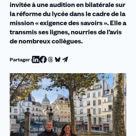
invitée à une audition en bilatérale sur
la réforme du lycée dans le cadre de la
mission « exigence des savoirs ». Elle a
transmis ses lignes, nourries de l’avis
de nombreux collègues.
Partager :
Partager
Partager
Partager
Partager
Partager
sur
sur
sur
sur
par
Linkedin
Facebook
Threads
Bluesky
email