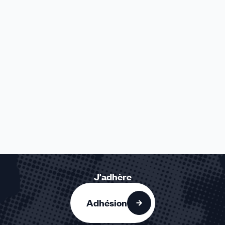
J'adhère
Adhésion