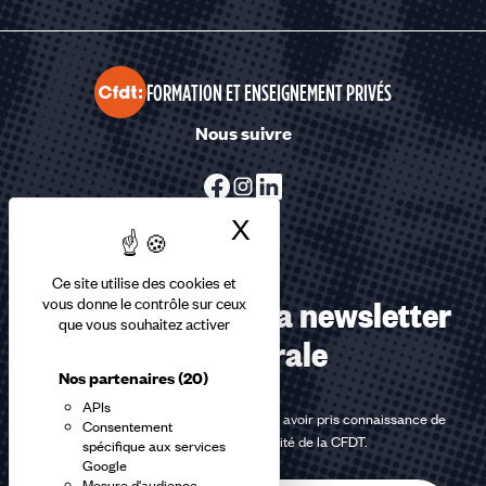
FORMATION ET ENSEIGNEMENT PRIVÉS
Nous suivre
X
Masquer le bandea
Ce site utilise des cookies et
Abonnez-vous à la newsletter
vous donne le contrôle sur ceux
que vous souhaitez activer
confédérale
Nos partenaires
(20)
APIs
En m'inscrivant à la newsletter, j'affirme avoir pris connaissance de
Consentement
la
politique de confidentialité de la CFDT
.
spécifique aux services
Google
Mesure d'audience