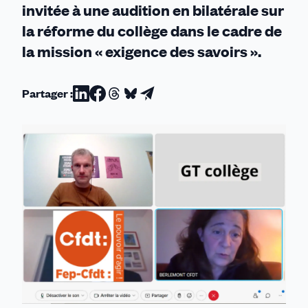
invitée à une audition en bilatérale sur
la réforme du collège dans le cadre de
la mission « exigence des savoirs ».
Partager :
Partager
Partager
Partager
Partager
Partager
sur
sur
sur
sur
par
Linkedin
Facebook
Threads
Bluesky
email