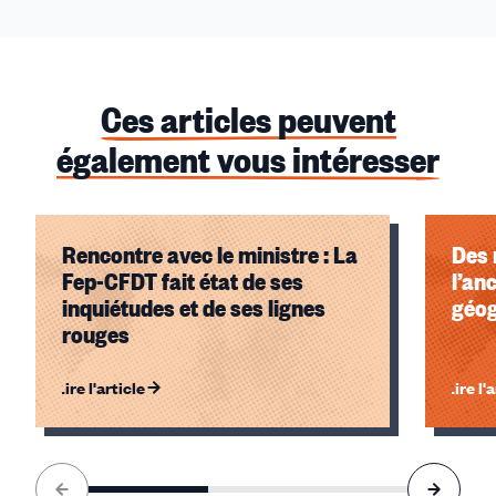
Ces articles peuvent
également vous intéresser
Rencontre avec le ministre : La
Des
Fep-CFDT fait état de ses
l’an
inquiétudes et de ses lignes
géog
rouges
Lire l'article
Lire l'