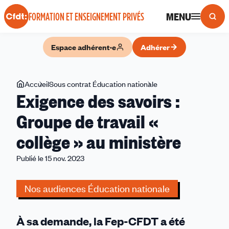
Panneau de gestion des cookies
MENU
FORMATION ET ENSEIGNEMENT PRIVÉS
Espace adhérent·e
Adhérer
Vous
Accueil
Sous contrat Éducation nationale
Exigence
Exigence des savoirs :
êtes
des
ici
savoirs
Groupe de travail «
:
collège » au ministère
Groupe
de
Publié le 15 nov. 2023
travail
«
Nos audiences Éducation nationale
collège
»
au
À sa demande, la Fep-CFDT a été
ministère