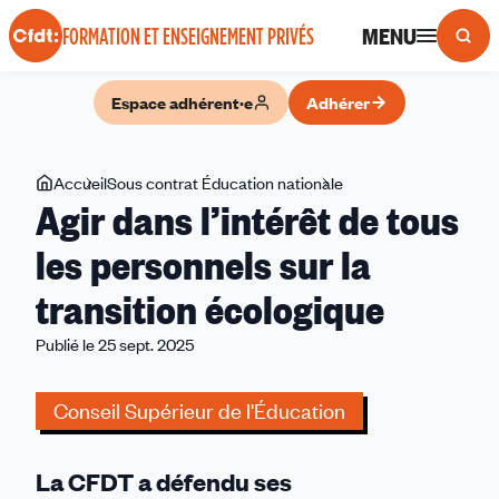
Panneau de gestion des cookies
MENU
FORMATION ET ENSEIGNEMENT PRIVÉS
Espace adhérent·e
Adhérer
Vous
Accueil
Sous contrat Éducation nationale
Agir
Agir dans l’intérêt de tous
êtes
dans
ici
l’intérêt
les personnels sur la
de
transition écologique
tous
les
Publié le 25 sept. 2025
personnels
sur
Conseil Supérieur de l'Éducation
la
transition
écologique
La CFDT a défendu ses