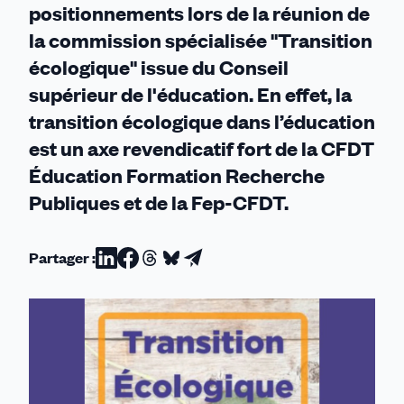
positionnements lors de la réunion de
la commission spécialisée "Transition
écologique" issue du Conseil
supérieur de l'éducation. En effet, la
transition écologique dans l’éducation
est un axe revendicatif fort de la CFDT
Éducation Formation Recherche
Publiques et de la Fep-CFDT.
Partager :
Partager
Partager
Partager
Partager
Partager
sur
sur
sur
sur
par
Linkedin
Facebook
Threads
Bluesky
email