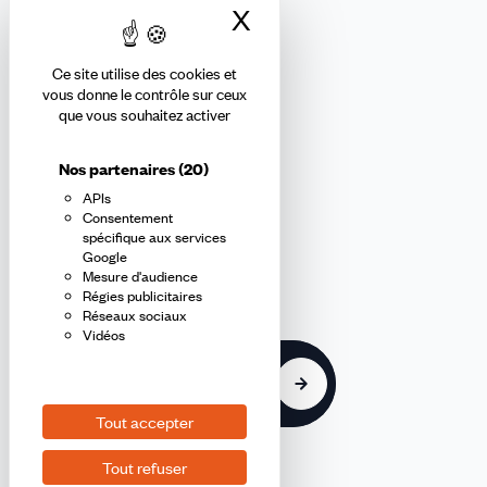
X
Masquer le bandea
Ce site utilise des cookies et
Abonnez-vous à la newsletter
vous donne le contrôle sur ceux
que vous souhaitez activer
confédérale
Nos partenaires
(20)
APIs
En m'inscrivant à la newsletter, j'affirme avoir pris connaissance de
Consentement
la
politique de confidentialité de la CFDT
.
spécifique aux services
Google
Mesure d'audience
E-
Régies publicitaires
mail
Réseaux sociaux
Vidéos
S'inscrire
Tout accepter
Tout refuser