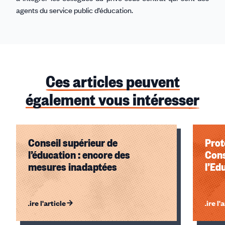
agents du service public d’éducation.
Ces articles peuvent
également vous intéresser
Conseil supérieur de
Prot
l’éducation : encore des
Cons
mesures inadaptées
l’Ed
Lire l'article
Lire l'