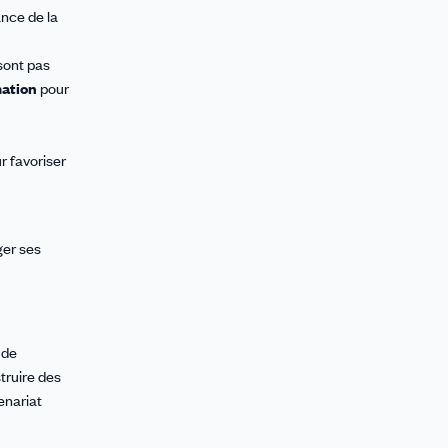
nce de la
sont pas
mation
pour
r favoriser
ger ses
 de
struire des
enariat