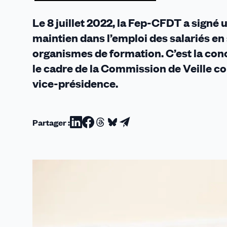
Le 8 juillet 2022, la Fep-CFDT a signé u
maintien dans l’emploi des salariés en
organismes de formation. C’est la con
le cadre de la Commission de Veille c
vice-présidence.
Partager :
Partager
Partager
Partager
Partager
Partager
sur
sur
sur
sur
par
Linkedin
Facebook
Threads
Bluesky
email