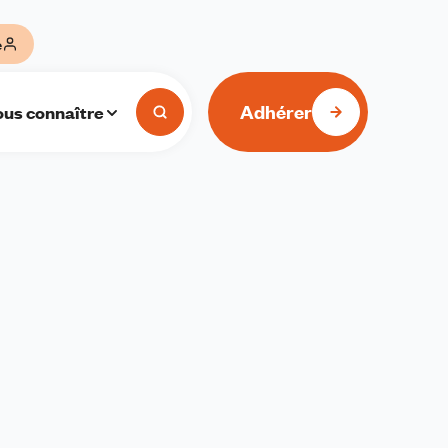
e
Adhérer
us connaître