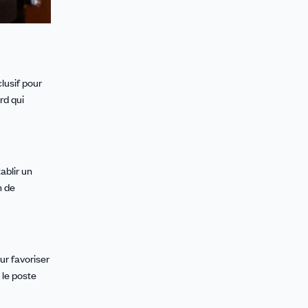
lusif pour
rd qui
ablir un
n de
ur favoriser
 le poste