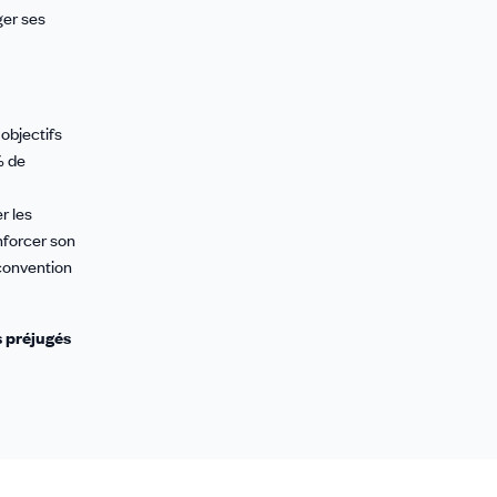
ger ses
 objectifs
% de
r les
nforcer son
convention
s préjugés