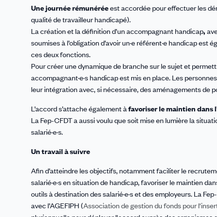
Une journée rémunérée
est accordée pour effectuer les d
qualité de travailleur handicapé).
La création et la définition d’un accompagnant handicap
,
ave
soumises à l’obligation d’avoir un·e référent·e handicap est é
ces deux fonctions.
Pour créer une dynamique de branche sur le sujet et permett
accompagnant·e·s handicap est mis en place. Les personnes en
leur intégration avec, si nécessaire, des aménagements de po
L’accord s’attache également à
favoriser le maintien dans 
La Fep-CFDT a aussi voulu que soit mise en lumière la situat
salarié·e·s.
Un travail à suivre
Afin d’atteindre les objectifs, notamment faciliter le recrut
salarié·e·s en situation de handicap, favoriser le maintien dan
outils à destination des salarié·e·s et des employeurs. La F
avec l’AGEFIPH (
Association de gestion du fonds pour l'ins
pluriannuelle pour déployer l'accord auprès des organismes de