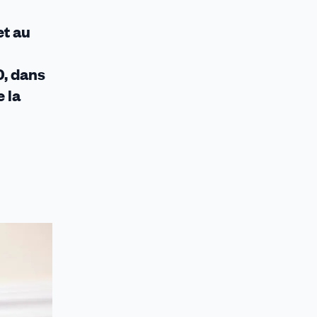
et au
0, dans
 la