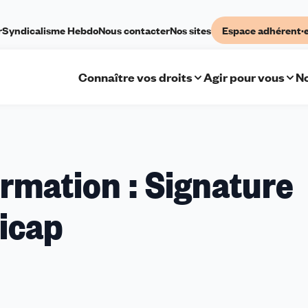
r
Syndicalisme Hebdo
Nous contacter
Nos sites
Espace adhérent·
Connaître vos droits
Agir pour vous
No
smes
rmation : Signature
n :
icap
re
ap