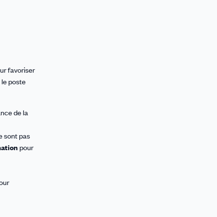
ur favoriser
 le poste
nce de la
e sont pas
mation
pour
pour