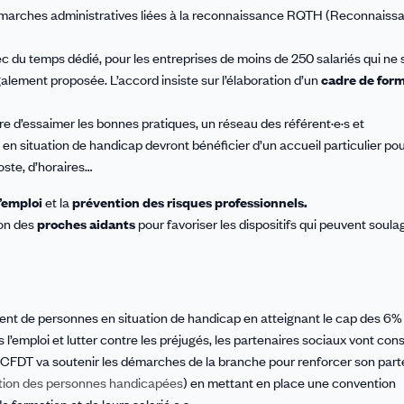
émarches administratives liées à la reconnaissance RQTH (Reconnaissa
c du temps dédié, pour les entreprises de moins de 250 salariés qui ne 
galement proposée. L’accord insiste sur l’élaboration d’un
cadre de for
re d’essaimer les bonnes pratiques, un
réseau des référent·e·s et
 situation de handicap devront bénéficier d’un accueil particulier pou
ste, d’horaires…
l’emploi
et la
prévention des risques professionnels.
ion des
proches aidants
pour favoriser les dispositifs qui peuvent soula
ement de personnes en situation de handicap en atteignant le cap des 6%
s l’emploi et lutter contre les préjugés, les partenaires sociaux vont con
ep-CFDT va soutenir les démarches de la branche pour renforcer son part
ertion des personnes handicapées
) en mettant en place une convention
 formation et de leurs salarié·e·s.