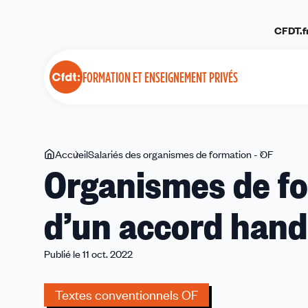
Panneau de gestion des cookies
CFDT.f
FORMATION ET ENSEIGNEMENT PRIVÉS
Vous
Accueil
Salariés des organismes de formation - OF
Organi
Organismes de fo
êtes
de
ici
formatio
d’un accord hand
Signatu
d’un
accord
Publié le 11 oct. 2022
handic
Textes conventionnels OF