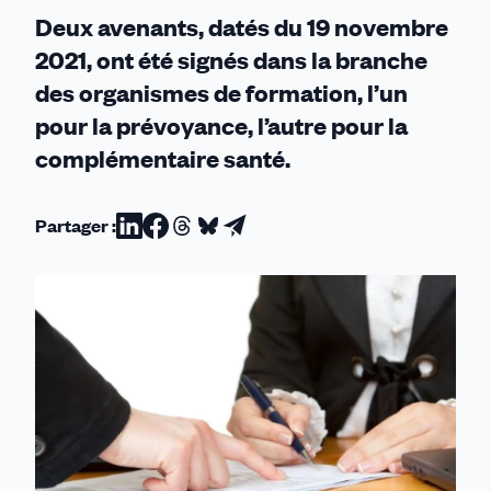
suspendu
Deux avenants, datés du 19 novembre
2021, ont été signés dans la branche
des organismes de formation, l’un
pour la prévoyance, l’autre pour la
complémentaire santé.
Partager :
Partager
Partager
Partager
Partager
Partager
sur
sur
sur
sur
par
Linkedin
Facebook
Threads
Bluesky
email