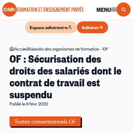
Panneau de gestion des cookies
MENU
FORMATION ET ENSEIGNEMENT PRIVÉS
Espace adhérent·e
Adhérer
Vous
Accueil
Salariés des organismes de formation - OF
OF :
OF : Sécurisation des
êtes
Sécurisation
ici
des
droits des salariés dont le
droits
contrat de travail est
des
salariés
suspendu
dont
le
Publié le 8 févr. 2022
contrat
de
Textes conventionnels OF
travail
est