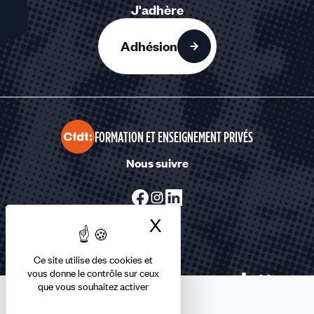
J'adhère
Adhésion
FORMATION ET ENSEIGNEMENT PRIVÉS
Nous suivre
X
Masquer le bandea
Ce site utilise des cookies et
Abonnez-vous à la newsletter
vous donne le contrôle sur ceux
que vous souhaitez activer
confédérale