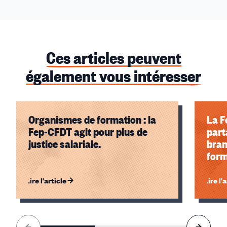
Ces articles peuvent
également vous intéresser
Organismes de formation : la
La F
Fep-CFDT agit pour plus de
part
justice salariale.
bran
form
Lire l'article
Lire l'