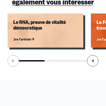
également vous intéresser
Le RNA, preuve de vitalité
La F
démocratique
trav
Lire l'article
Lire l'
Élément
1
sur
3
accessible