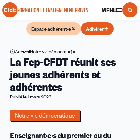
Panneau de gestion des cookies
MENU
FORMATION ET ENSEIGNEMENT PRIVÉS
Espace adhérent·e
Adhérer
Vous
Accueil
Notre vie démocratique
La
La Fep-CFDT réunit ses
êtes
Fep-
ici
CFDT
jeunes adhérents et
réunit
adhérentes
ses
jeunes
Publié le 1 mars 2023
adhérents
et
Notre vie démocratique
adhérentes
Enseignant·e·s du premier ou du