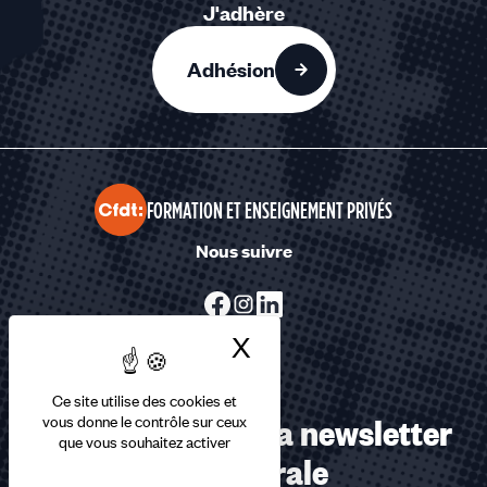
J'adhère
Adhésion
FORMATION ET ENSEIGNEMENT PRIVÉS
Nous suivre
X
Masquer le bandea
Ce site utilise des cookies et
Abonnez-vous à la newsletter
vous donne le contrôle sur ceux
que vous souhaitez activer
confédérale