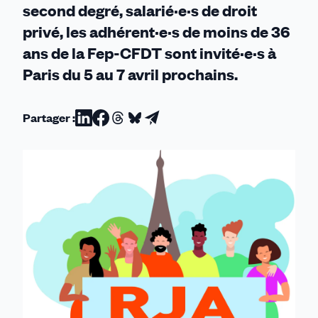
second degré, salarié·e·s de droit
privé, les adhérent·e·s de moins de 36
ans de la Fep-CFDT sont invité·e·s à
Paris du 5 au 7 avril prochains.
Partager :
Partager
Partager
Partager
Partager
Partager
sur
sur
sur
sur
par
Linkedin
Facebook
Threads
Bluesky
email