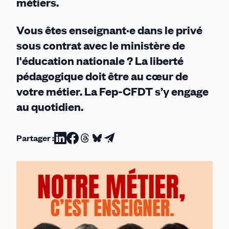
métiers.
Vous êtes enseignant·e dans le privé
sous contrat avec le ministère de
l'éducation nationale ? La liberté
pédagogique doit être au cœur de
votre métier. La Fep-CFDT s’y engage
au quotidien.
Partager :
Partager
Partager
Partager
Partager
Partager
sur
sur
sur
sur
par
Linkedin
Facebook
Threads
Bluesky
email