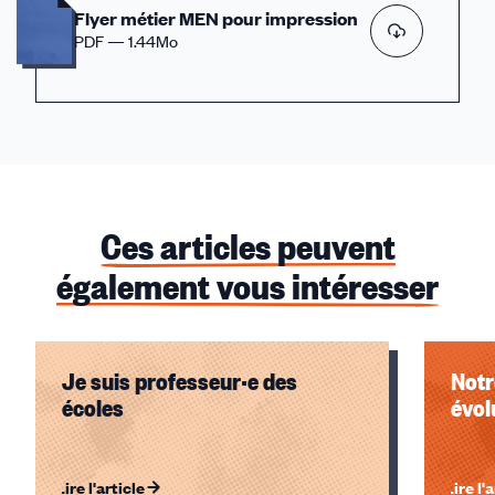
Flyer métier MEN pour impression
PDF — 1.44Mo
Ces articles peuvent
également vous intéresser
Je suis professeur·e des
Notr
écoles
évol
Lire l'article
Lire l'