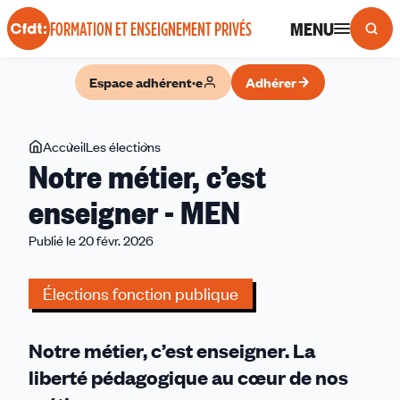
Panneau de gestion des cookies
MENU
FORMATION ET ENSEIGNEMENT PRIVÉS
Espace adhérent·e
Adhérer
Vous
Accueil
Les élections
Notre
Notre métier, c’est
êtes
métier,
ici
c’est
enseigner - MEN
enseigner
Publié le 20 févr. 2026
-
MEN
Élections fonction publique
Notre métier, c’est enseigner. La
liberté pédagogique au cœur de nos