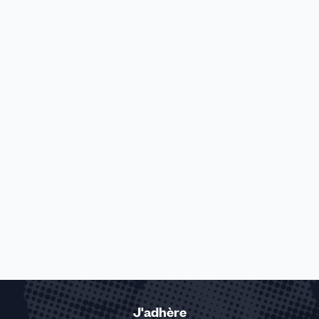
J'adhère