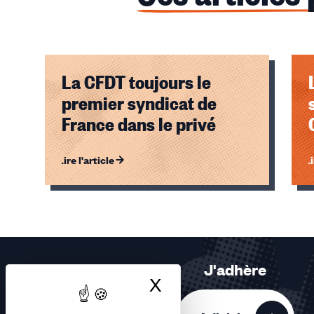
La CFDT toujours le
premier syndicat de
France dans le privé
Lire l'article
Li
Éléments
1,
2,
3
sur
J'adhère
3
X
Masquer le bandea
accessibles