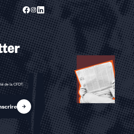
tter
ité de la CFDT
.
nscrire