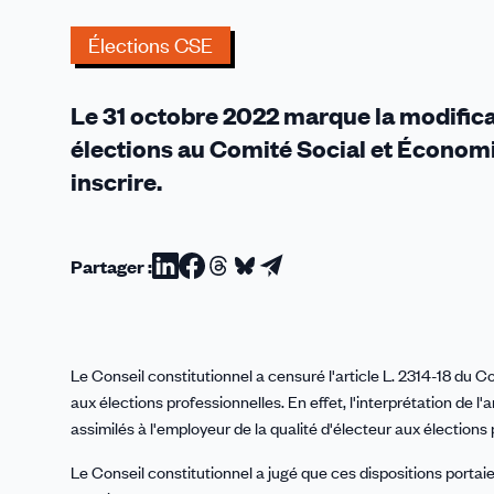
élections
CSE
Élections CSE
Le 31 octobre 2022 marque la modifica
élections au Comité Social et Économi
inscrire.
Partager :
Partager
Partager
Partager
Partager
Partager
sur
sur
sur
sur
par
Linkedin
Facebook
Threads
Bluesky
email
Le Conseil constitutionnel a censuré l'article L. 2314-18 du Cod
aux élections professionnelles. En effet, l'interprétation de l'a
assimilés à l'employeur de la qualité d'électeur aux élections
Le Conseil constitutionnel a jugé que ces dispositions porta