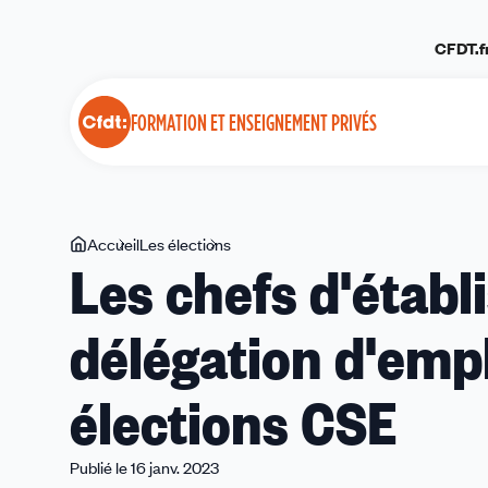
Panneau de gestion des cookies
CFDT.f
FORMATION ET ENSEIGNEMENT PRIVÉS
Vous
Accueil
Les élections
Les
Les chefs d'étab
êtes
chefs
ici
d'établissements
délégation d'emp
ayant
délégation
d'employeur
élections CSE
votent
pour
les
Publié le 16 janv. 2023