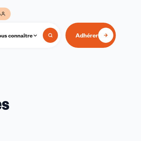
e
Adhérer
us connaître
es