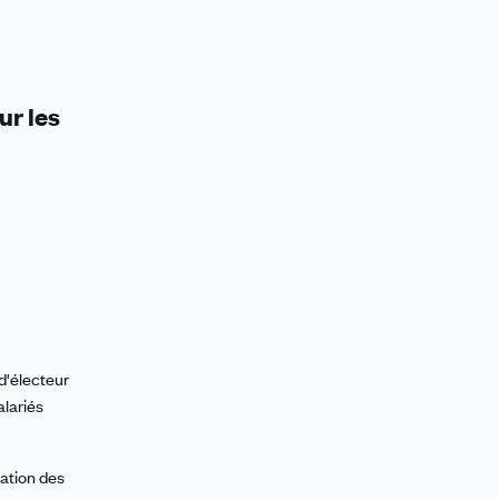
ur les
 d'électeur
alariés
pation des