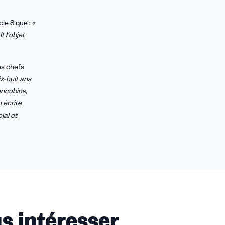
le 8 que : «
t l'objet
es chefs
ix-huit ans
concubins,
 écrite
ial et
s intéresser