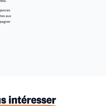
ités.
igences
ètes aux
mpagner
s intéresser