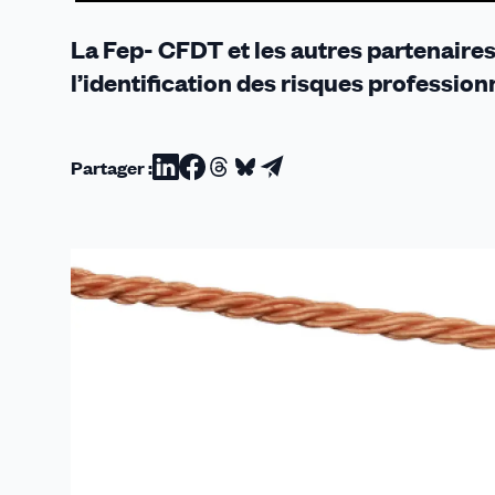
La Fep- CFDT et les autres partenaires
l’identification des risques professio
Partager :
Partager
Partager
Partager
Partager
Partager
sur
sur
sur
sur
par
Linkedin
Facebook
Threads
Bluesky
email