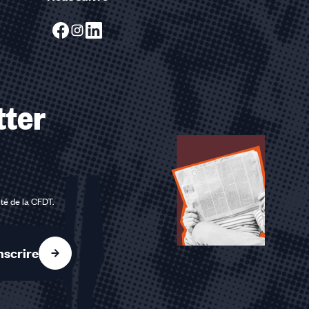
tter
ité de la CFDT
.
nscrire