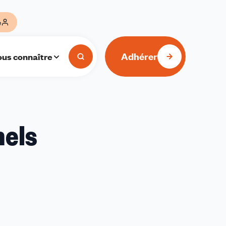
e
Adhérer
us connaître
nels