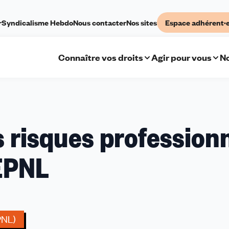
r
Syndicalisme Hebdo
Nous contacter
Nos sites
Espace adhérent·
Connaître vos droits
Agir pour vous
No
1er
s risques profession
diagnostic
des
EPNL
risques
professionnels
dans
la
branche
PNL)
EPNL