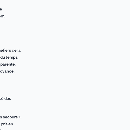
de
em,
étiers de la
e du temps.
sparente.
voyance.
isé des
s secours ».
 pris en