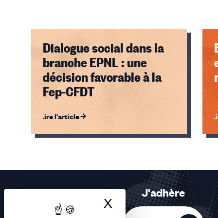
Dialogue social dans la
branche EPNL : une
décision favorable à la
Fep-CFDT
Lire l'article
Li
Éléments
1,
2,
3
sur
J'adhère
3
X
Masquer le bandea
accessibles