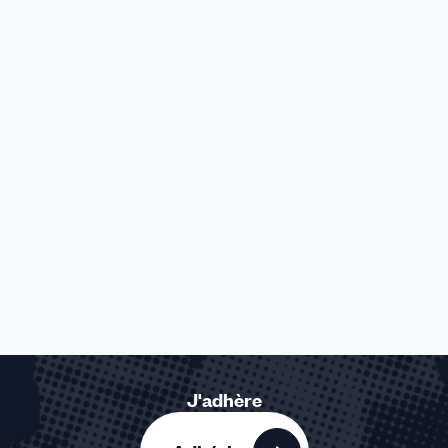
J'adhère