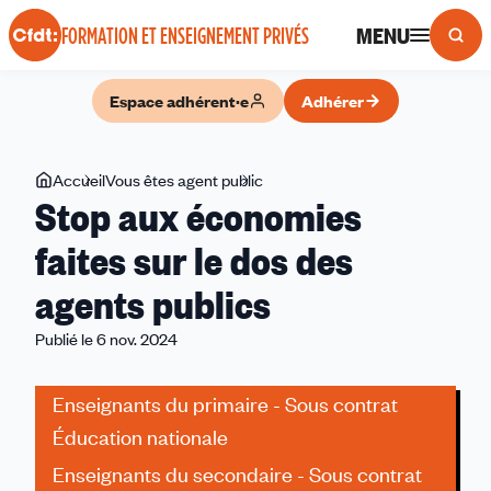
Panneau de gestion des cookies
MENU
FORMATION ET ENSEIGNEMENT PRIVÉS
Espace adhérent·e
Adhérer
Vous
Accueil
Vous êtes agent public
Stop
Stop aux économies
êtes
aux
ici
économies
faites sur le dos des
faites
agents publics
sur
le
Publié le 6 nov. 2024
dos
des
Enseignants du primaire - Sous contrat
agents
publics
Éducation nationale
Enseignants du secondaire - Sous contrat