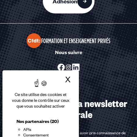
Adhésion
FORMATION ET ENSEIGNEMENT PRIVÉS
Nous suivre
X
Masquer le bandea
Ce site utilise des cookies et
Abonnez-vous à la newsletter
vous donne le contrôle sur ceux
que vous souhaitez activer
confédérale
Nos partenaires
(20)
APIs
En m'inscrivant à la newsletter, j'affirme avoir pris connaissance de
Consentement