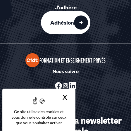
J'adhère
Adhésion
FORMATION ET ENSEIGNEMENT PRIVÉS
Nous suivre
X
Masquer le bandea
Ce site utilise des cookies et
Abonnez-vous à la newsletter
vous donne le contrôle sur ceux
que vous souhaitez activer
confédérale