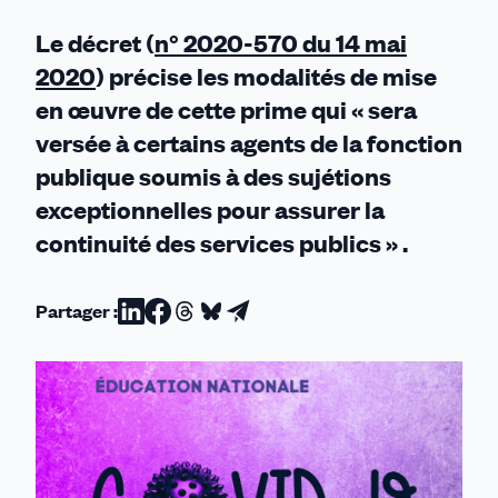
Le décret (
n° 2020-570 du 14 mai
2020
) précise les modalités de mise
en œuvre de cette prime qui « sera
versée à certains agents de la fonction
publique soumis à des sujétions
exceptionnelles pour assurer la
continuité des services publics » .
Partager :
Partager
Partager
Partager
Partager
Partager
sur
sur
sur
sur
par
Linkedin
Facebook
Threads
Bluesky
email