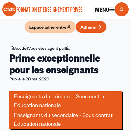
Panneau de gestion des cookies
MENU
FORMATION ET ENSEIGNEMENT PRIVÉS
Espace adhérent·e
Adhérer
Vous
Accueil
Vous êtes agent public
Prime
Prime exceptionnelle
êtes
exceptionnelle
ici
pour
pour les enseignants
les
Publié le 20 mai 2020
enseignants
Enseignants du primaire - Sous contrat
Éducation nationale
Enseignants du secondaire - Sous contrat
Éducation nationale