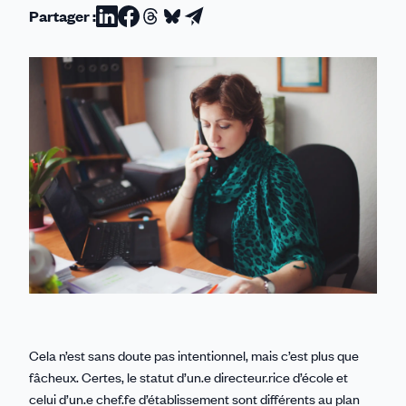
Partager :
Partager
Partager
Partager
Partager
Partager
sur
sur
sur
sur
par
Linkedin
Facebook
Threads
Bluesky
email
Cela n’est sans doute pas intentionnel, mais c’est plus que
fâcheux. Certes, le statut d’un.e directeur.rice d’école et
celui d’un.e chef.fe d’établissement sont différents au plan