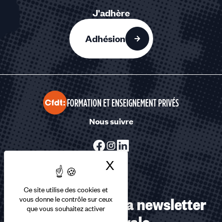
J'adhère
Adhésion
FORMATION ET ENSEIGNEMENT PRIVÉS
Nous suivre
X
Masquer le bandea
Ce site utilise des cookies et
Abonnez-vous à la newsletter
vous donne le contrôle sur ceux
que vous souhaitez activer
confédérale