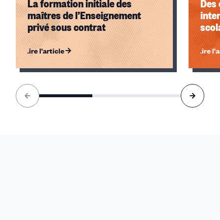
La formation initiale des
Des 
maîtres de l’Enseignement
inte
privé sous contrat
scol
Lire l'article
Lire l'
Élément
1
sur
3
accessible