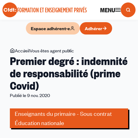
Panneau de gestion des cookies
MENU
FORMATION ET ENSEIGNEMENT PRIVÉS
Espace adhérent·e
Adhérer
Vous
Accueil
Vous êtes agent public
Premier
Premier degré : indemnité
êtes
degré
ici
:
de responsabilité (prime
indemnité
Covid)
de
responsabilité
Publié le 9 nov. 2020
(prime
Covid)
Enseignants du primaire - Sous contrat
Éducation nationale