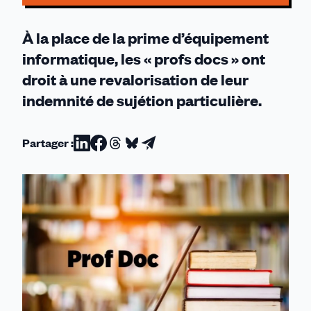
À la place de la prime d’équipement
informatique, les « profs docs » ont
droit à une revalorisation de leur
indemnité de sujétion particulière.
Partager :
Partager
Partager
Partager
Partager
Partager
sur
sur
sur
sur
par
Linkedin
Facebook
Threads
Bluesky
email