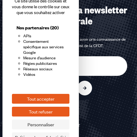
Ce site utilise des cookies et
Abonnez-vous à la newsletter
vous donne le contrôle sur ceux
que vous souhaitez activer
confédérale
Nos partenaires
(20)
APIs
En m'inscrivant à la newsletter, j'affirme avoir pris connaissance de
Consentement
la
politique de confidentialité de la CFDT
.
spécifique aux services
Google
Mesure d'audience
E-
Régies publicitaires
mail
Réseaux sociaux
Vidéos
S'inscrire
Tout accepter
Tout refuser
Personnaliser
©2026 CFDT
Plan du site