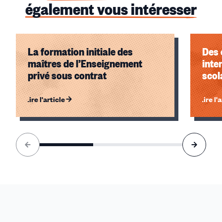
également vous intéresser
La formation initiale des
Des 
maîtres de l’Enseignement
inte
privé sous contrat
scol
Lire l'article
Lire l'
Élément
1
sur
3
accessible