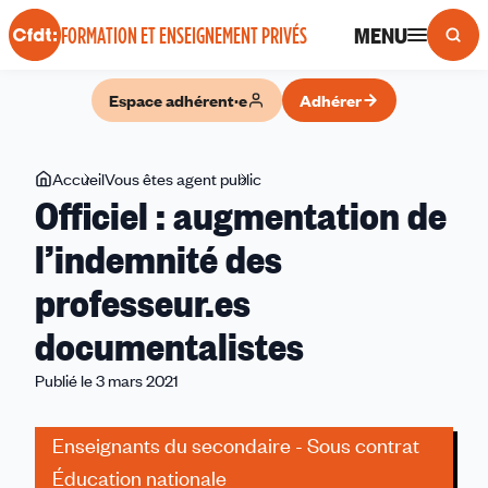
Panneau de gestion des cookies
MENU
FORMATION ET ENSEIGNEMENT PRIVÉS
Espace adhérent·e
Adhérer
Vous
Accueil
Vous êtes agent public
Officiel
Officiel : augmentation de
êtes
:
ici
augmentation
l’indemnité des
de
professeur.es
l’indemnité
des
documentalistes
professeur.es
documentalistes
Publié le 3 mars 2021
Enseignants du secondaire - Sous contrat
Éducation nationale