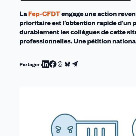
La
Fep-CFDT
engage une action revend
prioritaire est l’obtention rapide d’un
p
durablement les collègues de cette sit
professionnelles. Une pétition national
Partager :
Partager
Partager
Partager
Partager
Partager
sur
sur
sur
sur
par
Linkedin
Facebook
Threads
Bluesky
email