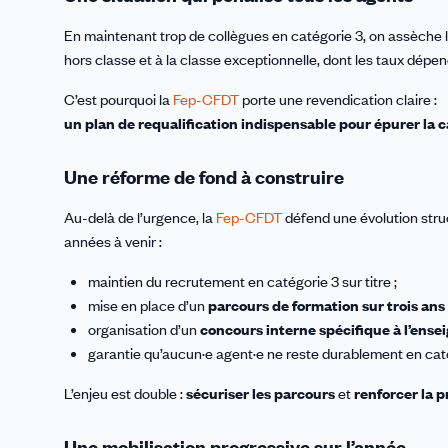
En maintenant trop de collègues en catégorie 3, on assèche le
hors classe et à la classe exceptionnelle, dont les taux dépe
C’est pourquoi la
Fep-CFDT
porte une revendication claire :
un plan de requalification indispensable pour épurer la c
Une réforme de fond à construire
Au-delà de l’urgence, la
Fep-CFDT
défend une évolution struct
années à venir :
maintien du recrutement en catégorie 3 sur titre ;
mise en place d’un
parcours de formation sur trois ans
organisation d’un
concours interne spécifique à l’ens
garantie qu’aucun·e agent·e ne reste durablement en cat
L’enjeu est double :
sécuriser les parcours
et
renforcer la p
Une mobilisation progressive sur l’année