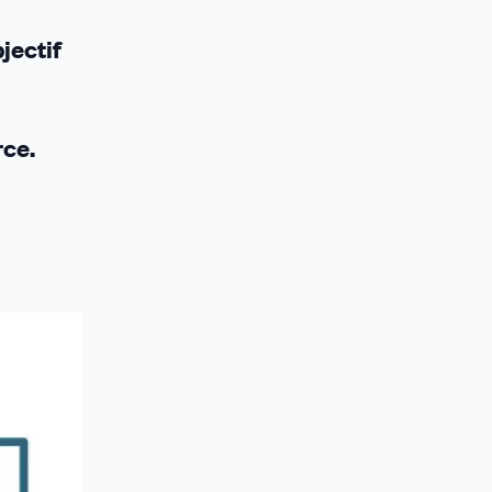
jectif
rce.