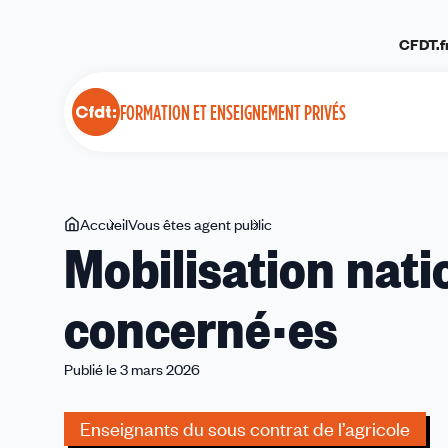
Panneau de gestion des cookies
CFDT.f
FORMATION ET ENSEIGNEMENT PRIVÉS
Vous
Accueil
Vous êtes agent public
Mobilisation
Mobilisation nati
êtes
nationale
ici
:
concerné·es
Catégorie
3
tous
Publié le 3 mars 2026
concerné·es
Enseignants du sous contrat de l’agricole