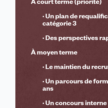
À court terme (priorité)
· Un
plan de requalifi
catégorie 3
· Des perspectives ra
À moyen terme
· Le maintien du recru
· Un
parcours de forma
ans
· Un
concours interne 