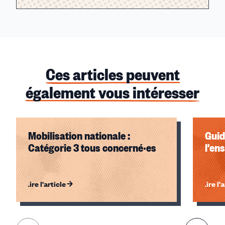
Ces articles peuvent
également vous intéresser
Mobilisation nationale :
Guid
Catégorie 3 tous concerné·es
l'en
Lire l'article
Lire l'