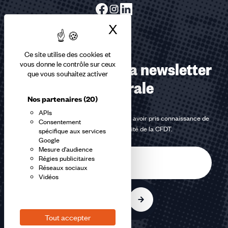
X
Masquer le bandea
Ce site utilise des cookies et
Abonnez-vous à la newsletter
vous donne le contrôle sur ceux
que vous souhaitez activer
confédérale
Nos partenaires
(20)
APIs
En m'inscrivant à la newsletter, j'affirme avoir pris connaissance de
Consentement
la
politique de confidentialité de la CFDT
.
spécifique aux services
Google
Mesure d'audience
E-
Régies publicitaires
mail
Réseaux sociaux
Vidéos
S'inscrire
Tout accepter