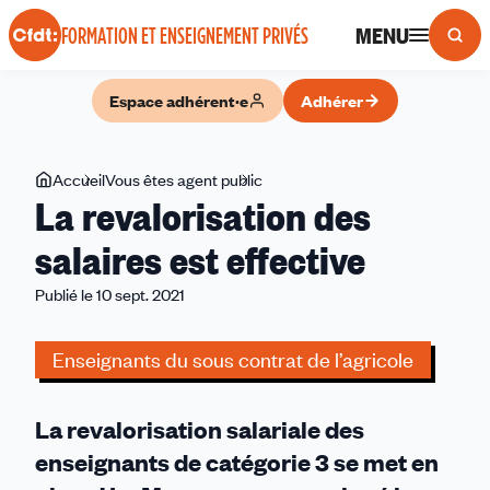
Panneau de gestion des cookies
MENU
FORMATION ET ENSEIGNEMENT PRIVÉS
Espace adhérent·e
Adhérer
Vous
Accueil
Vous êtes agent public
La
La revalorisation des
êtes
revalorisation
ici
des
salaires est effective
salaires
Publié le 10 sept. 2021
est
effective
Enseignants du sous contrat de l’agricole
La revalorisation salariale des
enseignants de catégorie 3 se met en