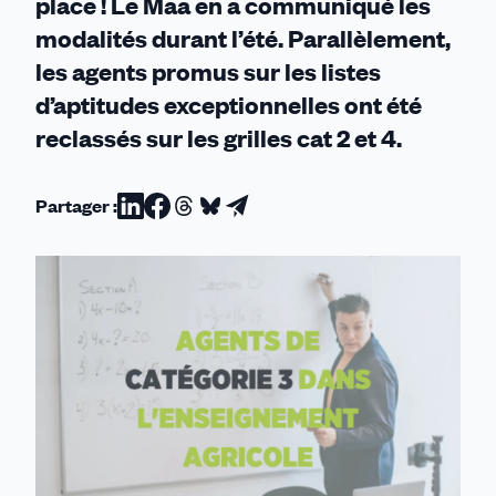
place ! Le Maa en a communiqué les
modalités durant l’été. Parallèlement,
les agents promus sur les listes
d’aptitudes exceptionnelles ont été
reclassés sur les grilles cat 2 et 4.
Partager :
Partager
Partager
Partager
Partager
Partager
sur
sur
sur
sur
par
Linkedin
Facebook
Threads
Bluesky
email