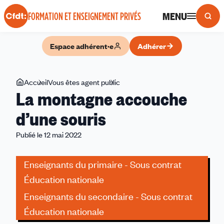
Panneau de gestion des cookies
MENU
FORMATION ET ENSEIGNEMENT PRIVÉS
Espace adhérent·e
Adhérer
Vous
Accueil
Vous êtes agent public
La
La montagne accouche
êtes
montagne
ici
accouche
d’une souris
d’une
Publié le 12 mai 2022
souris
Enseignants du primaire - Sous contrat
Éducation nationale
Enseignants du secondaire - Sous contrat
Éducation nationale