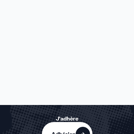
J'adhère
Adhésion