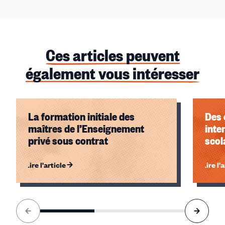
Ces articles peuvent
également vous intéresser
La formation initiale des
Des 
maîtres de l’Enseignement
inte
privé sous contrat
scol
Lire l'article
Lire l'