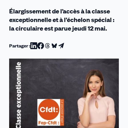
Élargissement de l’accès à la classe
exceptionnelle et à l’échelon spécial :
la circulaire est parue jeudi 12 mai.
Partager :
Partager
Partager
Partager
Partager
Partager
sur
sur
sur
sur
par
Linkedin
Facebook
Threads
Bluesky
email