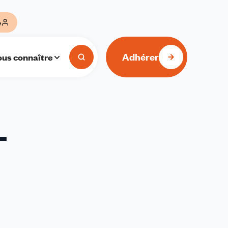
e
Adhérer
us connaître
-