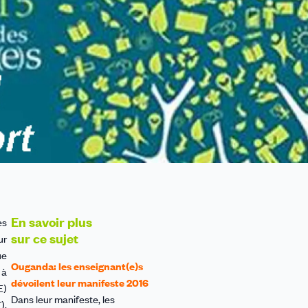
En savoir plus
es
sur ce sujet
ur
ue
Ouganda: les enseignant(e)s
 à
dévoilent leur manifeste 2016
E)
Dans leur manifeste, les
),