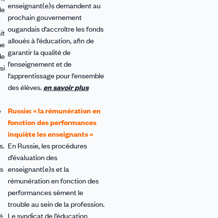
enseignant(e)s demandent au
le
prochain gouvernement
.
ougandais d’accroître les fonds
it
alloués à l’éducation, afin de
me
garantir la qualité de
de
l’enseignement et de
si
l’apprentissage pour l’ensemble
des élèves.
en savoir plus
e
Russie: « la rémunération en
fonction des performances
inquiète les enseignants »
s.
En Russie, les procédures
d’évaluation des
es
enseignant(e)s et la
rémunération en fonction des
performances sèment le
trouble au sein de la profession.
é
Le syndicat de l’éducation