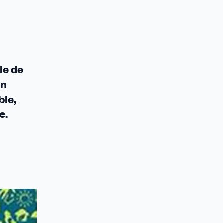
le de
en
ble,
e.