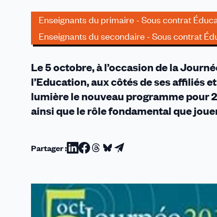
sociétés
durables
Enseignants du primaire - Sous contrat Éduca
Enseignants du secondaire - Sous contrat Édu
Le 5 octobre, à l’occasion de la Journ
l’Education, aux côtés de ses affiliés 
lumière le nouveau programme pour 2
ainsi que le rôle fondamental que joue
Partager :
Partager
Partager
Partager
Partager
Partager
sur
sur
sur
sur
par
Linkedin
Facebook
Threads
Bluesky
email