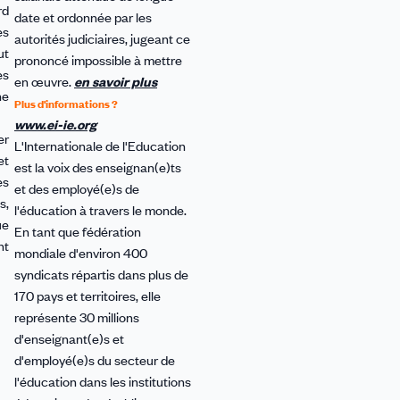
rd
date et ordonnée par les
es
autorités judiciaires, jugeant ce
ut
prononcé impossible à mettre
es
en œuvre.
en savoir plus
ne
Plus d'informations ?
www.ei-ie.org
er
L'Internationale de l'Education
et
est la voix des enseignan(e)ts
es
et des employé(e)s de
s,
l'éducation à travers le monde.
ue
En tant que fédération
nt
mondiale d'environ 400
syndicats répartis dans plus de
170 pays et territoires, elle
représente 30 millions
d'enseignant(e)s et
d'employé(e)s du secteur de
l'éducation dans les institutions