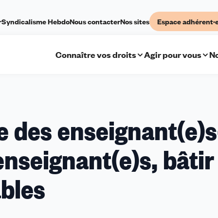
r
Syndicalisme Hebdo
Nous contacter
Nos sites
Espace adhérent·
Connaître vos droits
Agir pour vous
No
 des enseignant(e)s
nseignant(e)s, bâtir
ables