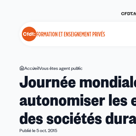
Panneau de gestion des cookies
CFDT.f
FORMATION ET ENSEIGNEMENT PRIVÉS
Vous
Accueil
Vous êtes agent public
Journée
Journée mondiale
êtes
mondiale
ici
des
autonomiser les e
enseignant(e)s-
autonomiser
les
des sociétés dur
enseignant(e)s,
bâtir
des
Publié le 5 oct. 2015