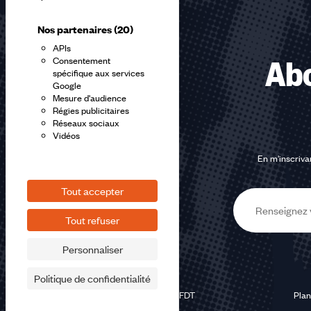
Nos partenaires
(20)
APIs
Consentement
Abo
spécifique aux services
Google
Mesure d'audience
Régies publicitaires
Réseaux sociaux
Vidéos
En m'inscrivan
Tout accepter
E-
Tout refuser
mail
Personnaliser
Politique de confidentialité
©2026 CFDT
Plan