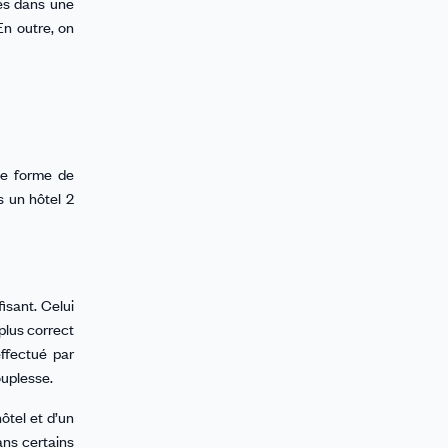
ies dans une
En outre, on
ne forme de
s un hôtel 2
isant. Celui
 plus correct
effectué par
souplesse.
hôtel et d’un
ans certains