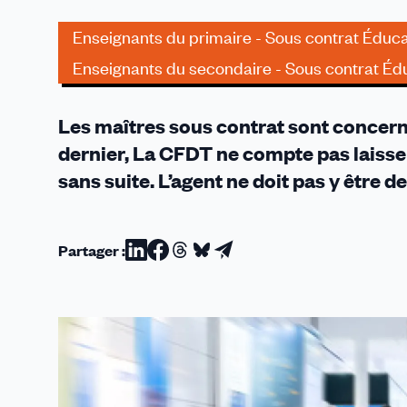
ont
commencé
Enseignants du primaire - Sous contrat Éduca
!
Enseignants du secondaire - Sous contrat Édu
Les maîtres sous contrat sont concer
dernier, La CFDT ne compte pas laisse
sans suite. L’agent ne doit pas y être d
Partager :
Partager
Partager
Partager
Partager
Partager
sur
sur
sur
sur
par
Linkedin
Facebook
Threads
Bluesky
email