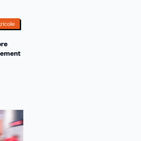
ricole
bre
acement