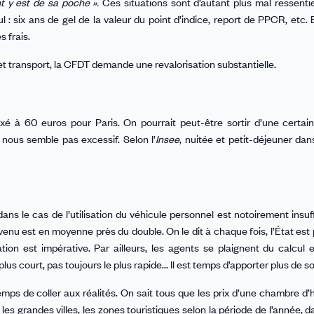
nt y est de sa poche ».
Ces situations sont d’autant plus mal ressent
 : six ans de gel de la valeur du point d’indice, report de PPCR, etc. 
 frais.
 et transport, la CFDT demande une revalorisation substantielle.
xé à 60 euros pour Paris. On pourrait peut-être sortir d’une certai
 nous semble pas excessif. Selon l’
Insee
, nuitée et petit-déjeuner dan
ns le cas de l’utilisation du véhicule personnel est notoirement insuff
evenu est en moyenne près du double. On le dit à chaque fois, l’État est
ion est impérative. Par ailleurs, les agents se plaignent du calcul 
lus court, pas toujours le plus rapide... Il est temps d’apporter plus de 
 temps de coller aux réalités. On sait tous que les prix d’une chambre d’
les grandes villes, les zones touristiques selon la période de l’année, d