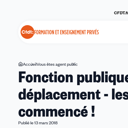
Panneau de gestion des cookies
CFDT.f
FORMATION ET ENSEIGNEMENT PRIVÉS
Vous
Accueil
Vous êtes agent public
Fonction
Fonction publique
êtes
publique
ici
-
déplacement - les
Frais
de
déplacement
commencé !
-
les
discussions
Publié le 13 mars 2018